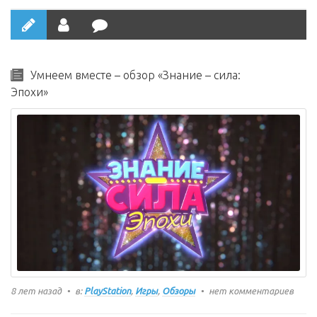
Умнеем вместе – обзор «Знание – сила:
Эпохи»
8 лет назад
в:
PlayStation
,
Игры
,
Обзоры
нет комментариев