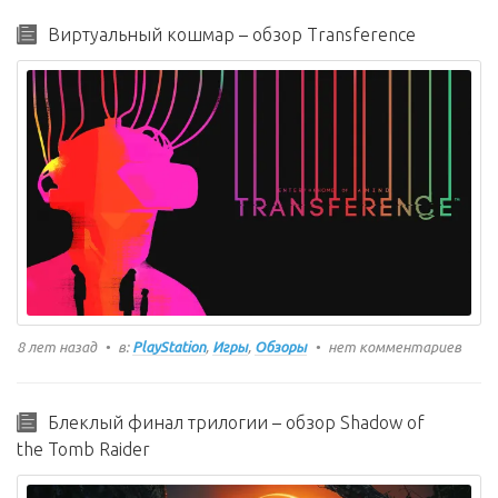
Виртуальный кошмар – обзор Transference
8 лет назад
в:
PlayStation
,
Игры
,
Обзоры
нет комментариев
Блеклый финал трилогии – обзор Shadow of
the Tomb Raider