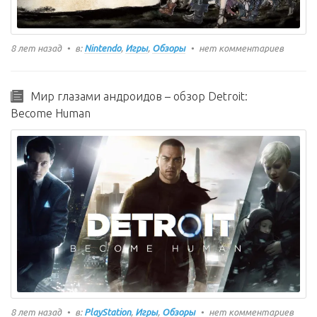
8 лет назад
в:
Nintendo
,
Игры
,
Обзоры
нет комментариев
Мир глазами андроидов – обзор Detroit:
Become Human
8 лет назад
в:
PlayStation
,
Игры
,
Обзоры
нет комментариев