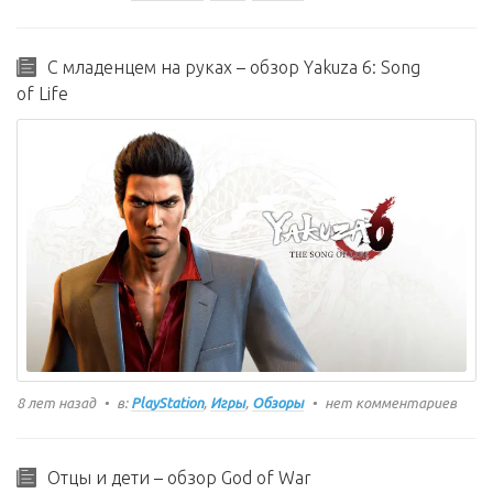
С младенцем на руках – обзор Yakuza 6: Song
of Life
8 лет назад
в:
PlayStation
,
Игры
,
Обзоры
нет комментариев
Отцы и дети – обзор God of War