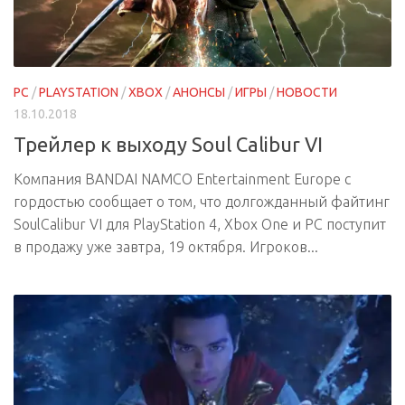
PC
/
PLAYSTATION
/
XBOX
/
АНОНСЫ
/
ИГРЫ
/
НОВОСТИ
18.10.2018
Трейлер к выходу Soul Calibur VI
Компания BANDAI NAMCO Entertainment Europe с
гордостью сообщает о том, что долгожданный файтинг
SoulCalibur VI для PlayStation 4, Xbox One и PC поступит
в продажу уже завтра, 19 октября. Игроков...