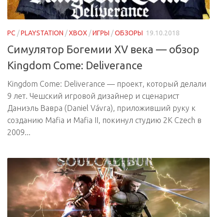
PC
/
PLAYSTATION
/
XBOX
/
ИГРЫ
/
ОБЗОРЫ
19.10.2018
Симулятор Богемии XV века — обзор
Kingdom Come: Deliverance
Kingdom Come: Deliverance — проект, который делали
9 лет. Чешский игровой дизайнер и сценарист
Даниэль Вавра (Daniel Vávra), приложивший руку к
созданию Mafia и Mafia II, покинул студию 2K Czech в
2009...