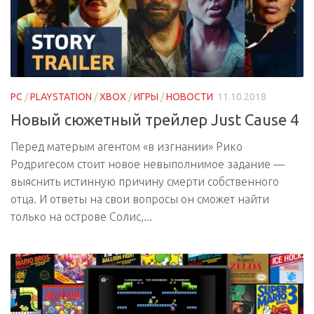
PC
/
PLAYSTATION
/
XBOX
/
ИГРЫ
/
НОВОСТИ
11.10.2018
Новый сюжетный трейлер Just Cause 4
Перед матерым агентом «в изгнании» Рико
Родригесом стоит новое невыполнимое задание —
выяснить истинную причину смерти собственного
отца. И ответы на свои вопросы он сможет найти
только на острове Солис,...