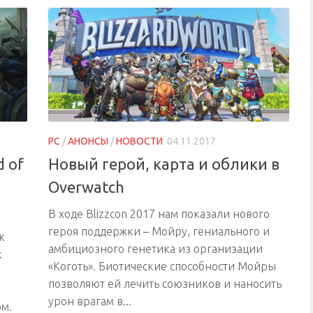
PC
/
АНОНСЫ
/
НОВОСТИ
04.11.2017
 of
Новый герой, карта и облики в
Overwatch
В ходе Blizzcon 2017 нам показали нового
героя поддержки – Мойру, гениального и
к
амбициозного генетика из организации
к
«Коготь». Биотические способности Мойры
позволяют ей лечить союзников и наносить
урон врагам в...
м.