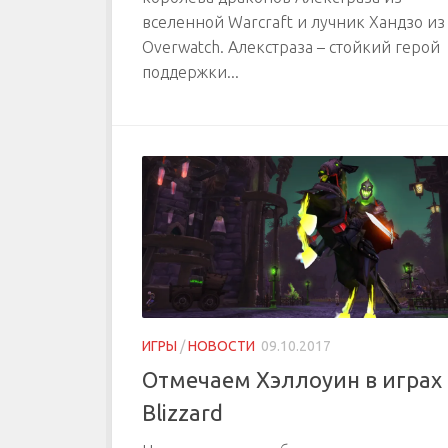
вселенной Warcraft и лучник Хандзо из
Overwatch. Алекстраза – стойкий герой
поддержки...
ИГРЫ
/
НОВОСТИ
09.10.2017
Отмечаем Хэллоуин в играх
Blizzard