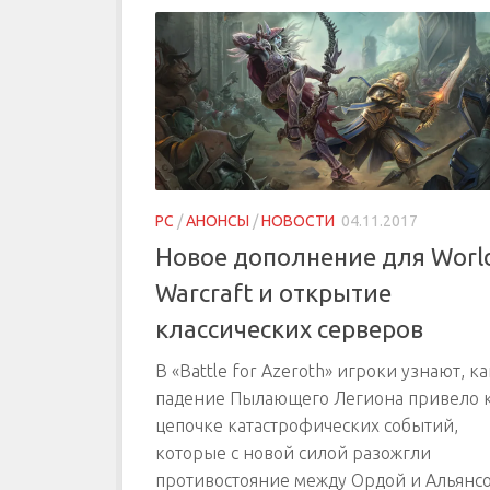
PC
/
АНОНСЫ
/
НОВОСТИ
04.11.2017
Новое дополнение для World
Warcraft и открытие
классических серверов
В «Battle for Azeroth» игроки узнают, ка
падение Пылающего Легиона привело 
цепочке катастрофических событий,
которые с новой силой разожгли
противостояние между Ордой и Альянсо