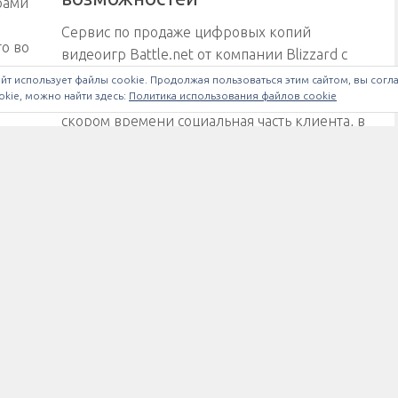
орами
Сервис по продаже цифровых копий
го во
видеоигр Battle.net от компании Blizzard с
о
каждым обновлением пополняется новыми
йт использует файлы cookie. Продолжая пользоваться этим сайтом, вы согл
kie, можно найти здесь:
Политика использования файлов cookie
полезными функциями. Так, например, в
скором времени социальная часть клиента, в
данный момент находящаяся в...
Следующая страница →