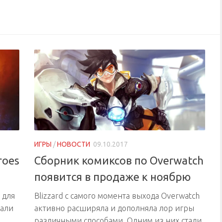
ИГРЫ
/
НОВОСТИ
09.10.2017
roes
Сборник комиксов по Overwatch
появится в продаже к ноябрю
 для
Blizzard с самого момента выхода Overwatch
тали
активно расширяла и дополняла лор игры
различными способами. Одним из них стали