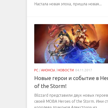
Настала новая эпоха, пришла новая...
PC
/
АНОНСЫ
/
НОВОСТИ
04.11.2017
Новые герои и событие в He
of the Storm!
Blizzard представили двух новых героев
своей MOBA Heroes of the Storm. Ими с
королева драконов Алекстраза из