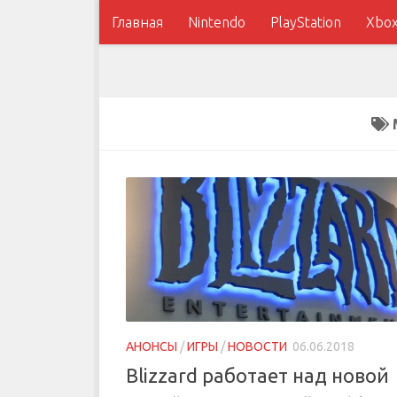
Главная
Nintendo
PlayStation
Xbo
АНОНСЫ
/
ИГРЫ
/
НОВОСТИ
06.06.2018
Blizzard работает над новой