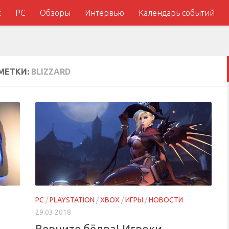
x
PC
Обзоры
Интервью
Календарь событий
МЕТКИ:
BLIZZARD
PC
/
PLAYSTATION
/
XBOX
/
ИГРЫ
/
НОВОСТИ
29.03.2018
Верните бёдра! Игроки