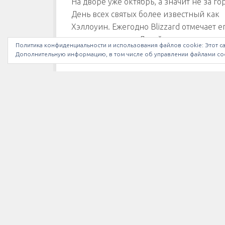
На дворе уже октябрь, а значит не за г
День всех святых более известный как
Хэллоуин. Ежегодно Blizzard отмечает е
всех своих играх. Давайте посмотрим чт
Политика конфиденциальности и использования файлов сookie: Этот са
ждет нас в...
Дополнительную информацию, в том числе об управлении файлами coo
МЫ В INSTAGRAM