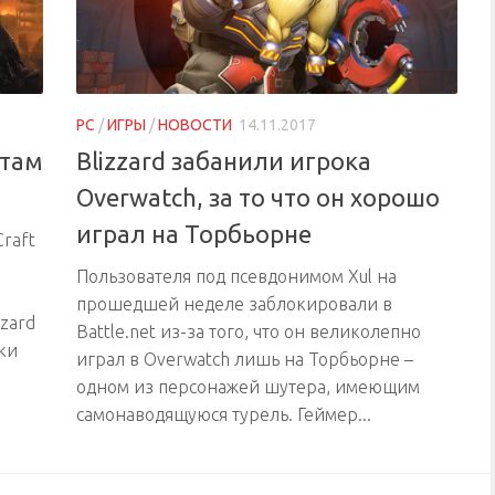
PC
/
ИГРЫ
/
НОВОСТИ
14.11.2017
атам
Blizzard забанили игрока
Overwatch, за то что он хорошо
играл на Торбьорне
Craft
Пользователя под псевдонимом Xul на
прошедшей неделе заблокировали в
zard
Battle.net из-за того, что он великолепно
ки
играл в Overwatch лишь на Торбьорне –
одном из персонажей шутера, имеющим
самонаводящуюся турель. Геймер...