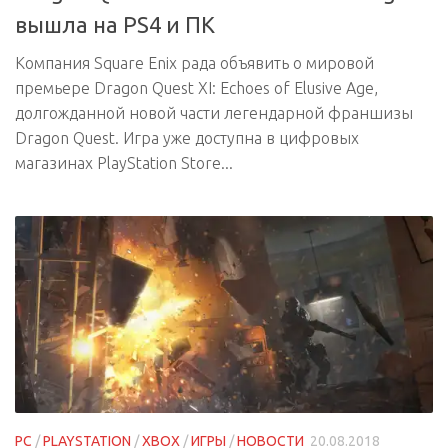
вышла на PS4 и ПК
Компания Square Enix рада объявить о мировой
премьере Dragon Quest XI: Echoes of Elusive Age,
долгожданной новой части легендарной франшизы
Dragon Quest. Игра уже доступна в цифровых
магазинах PlayStation Store...
PC
/
PLAYSTATION
/
XBOX
/
ИГРЫ
/
НОВОСТИ
20.08.2018