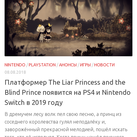
NINTENDO
/
PLAYSTATION
/
АНОНСЫ
/
ИГРЫ
/
НОВОСТИ
08.08.2018
Платформер The Liar Princess and the
Blind Prince появится на PS4 и Nintendo
Switch в 2019 году
В дремучем лесу волк пел свою песню, а принц из
соседнего королевства гулял неподалёку и,
заворожённый прекрасной мелодией, пошёл искать
того, кто её исполнял. Когда принц нашёл поющего