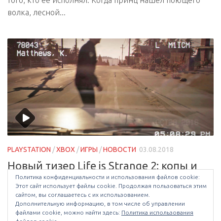
волка, лесной...
PLAYSTATION
/
XBOX
/
ИГРЫ
/
НОВОСТИ
03.08.2018
Новый тизер Life is Strange 2: копы и
Политика конфиденциальности и использования файлов сookie:
таинственная суперсила
Этот сайт использует файлы cookie. Продолжая пользоваться этим
сайтом, вы соглашаетесь с их использованием.
Студия Dotnot, ведущая разработку Life is Strange 2,
Дополнительную информацию, в том числе об управлении
опубликовала новый тизер, в котором показала
файлами cookie, можно найти здесь:
Политика использования