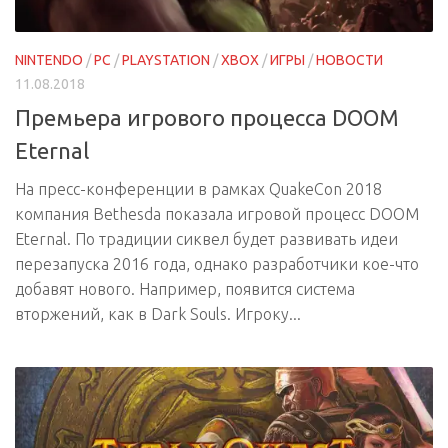
NINTENDO
/
PC
/
PLAYSTATION
/
XBOX
/
ИГРЫ
/
НОВОСТИ
11.08.2018
Премьера игрового процесса DOOM
Eternal
На пресс-конференции в рамках QuakeCon 2018
компания Bethesda показала игровой процесс DOOM
Eternal. По традиции сиквел будет развивать идеи
перезапуска 2016 года, однако разработчики кое-что
добавят нового. Например, появится система
вторжений, как в Dark Souls. Игроку...