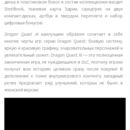
диска в пластиковом боксе в состав коллекционки входит
SteelBook, тканевая карта Эдрии, саундтрек на двух
компакт-дисках, артбук в твердом переплете и набор
цифровых бонусов.
Dragon
Quest
XI
наилучшим образом сочетает в себе
многие черты игр серии Dragon Quest: боевую систему,
яркую и красивую графику, очаровательных персонажей и
увлекательный сюжет. Dragon Quest XI — это полноценная
законченная игра, не нуждающаяся в DLC, поэтому игроки
получат всю историю целиком сразу после покупки! В
дополнение к тонне внутриигрового контента западный
релиз предлагает ряд улучшений, которых не было в
японской версии: