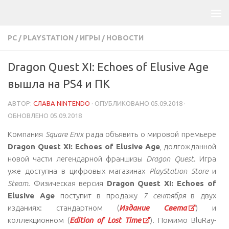
PC
/
PLAYSTATION
/
ИГРЫ
/
НОВОСТИ
Dragon Quest XI: Echoes of Elusive Age
вышла на PS4 и ПК
АВТОР:
СЛАВА NINTENDO
· ОПУБЛИКОВАНО
05.09.2018
·
ОБНОВЛЕНО
05.09.2018
Компания
Square Enix
рада объявить о мировой премьере
Dragon Quest XI: Echoes of Elusive Age
, долгожданной
новой части легендарной франшизы
Dragon Quest
. Игра
уже доступна в цифровых магазинах
PlayStation
Store
и
Steam
. Физическая версия
Dragon
Quest
XI
:
Echoes
of
Elusive
Age
поступит в продажу
7 сентября
в двух
изданиях: стандартном (
Издание Света
) и
коллекционном (
Edition of Lost Time
). Помимо BluRay-