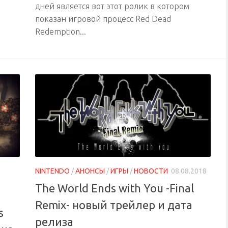
дней является вот этот ролик в котором
показан игровой процесс Red Dead
Redemption...
NINTENDO
/
АНОНСЫ
/
ИГРЫ
/
НОВОСТИ
08.08.2018
The World Ends with You -Final
Remix- новый трейлер и дата
s
релиза