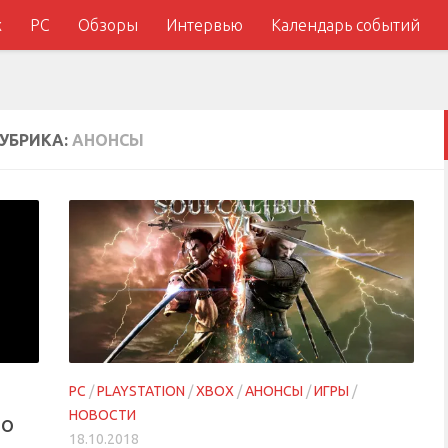
x
PC
Обзоры
Интервью
Календарь событий
УБРИКА:
АНОНСЫ
PC
/
PLAYSTATION
/
XBOX
/
АНОНСЫ
/
ИГРЫ
/
НОВОСТИ
 о
18.10.2018