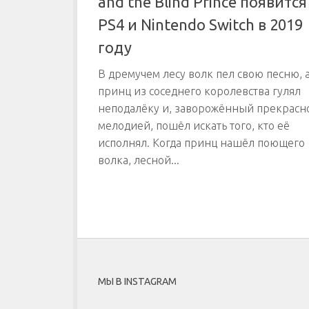
and the Blind Prince появится
PS4 и Nintendo Switch в 2019
году
В дремучем лесу волк пел свою песню, 
принц из соседнего королевства гулял
неподалёку и, заворожённый прекрасн
мелодией, пошёл искать того, кто её
исполнял. Когда принц нашёл поющего
волка, лесной...
МЫ В INSTAGRAM