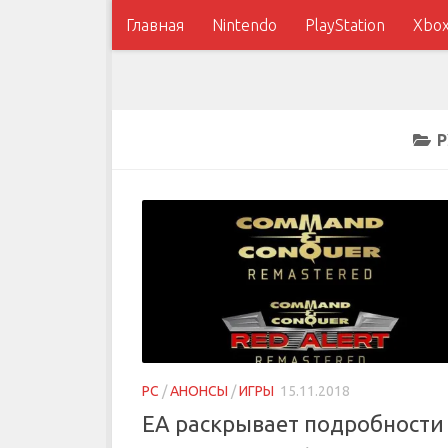
Главная
Nintendo
PlayStation
Xbo
Р
PC
/
АНОНСЫ
/
ИГРЫ
15.11.2018
EA раскрывает подробности