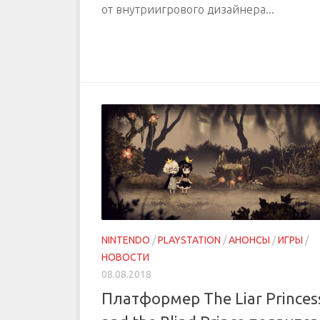
от внутриигрового дизайнера...
NINTENDO
/
PLAYSTATION
/
АНОНСЫ
/
ИГРЫ
/
НОВОСТИ
08.08.2018
Платформер The Liar Princes