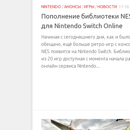
NINTENDO
/
АНОНСЫ
/
ИГРЫ
/
НОВОСТИ
11.10
Пополнение библиотеки NE
для Nintendo Switch Online
Начиная с сегодняшнего дня, как и был
обещано, ещё больше ретро-игр с конс
NES появится на Nintendo Switch. Библи
из 20 игр доступная с момента начала р
онлайн сервиса Nintendo...