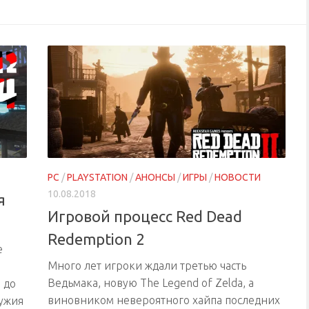
PC
/
PLAYSTATION
/
АНОНСЫ
/
ИГРЫ
/
НОВОСТИ
10.08.2018
я
Игровой процесс Red Dead
Redemption 2
е
Много лет игроки ждали третью часть
Ведьмака, новую The Legend of Zelda, а
 до
виновником невероятного хайпа последних
ружия