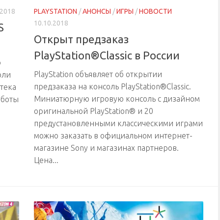
.2018
PLAYSTATION
/
АНОНСЫ
/
ИГРЫ
/
НОВОСТИ
10.10.2018
S
Открыт предзаказ
PlayStation®Classic в России
о
PlayStation объявляет об открытии
оли
предзаказа на консоль PlayStation®Classic.
отека
Миниатюрную игровую консоль с дизайном
аботы
оригинальной PlayStation® и 20
предустановленными классическими играми
можно заказать в официальном интернет-
магазине Sony и магазинах партнеров.
Цена...