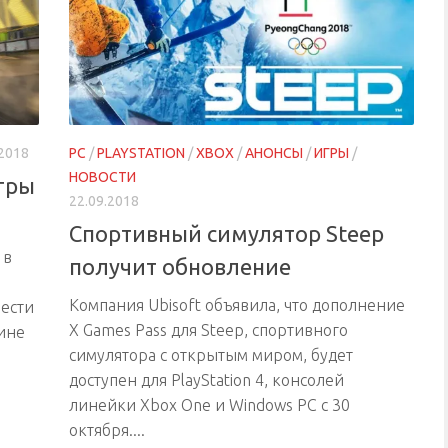
.2018
PC
/
PLAYSTATION
/
XBOX
/
АНОНСЫ
/
ИГРЫ
/
НОВОСТИ
гры
22.09.2018
Спортивный симулятор Steep
 в
получит обновление
Компания Ubisoft объявила, что дополнение
рести
X Games Pass для Steep, спортивного
ине
симулятора с открытым миром, будет
доступен для PlayStation 4, консолей
линейки Xbox One и Windows PC с 30
октября....