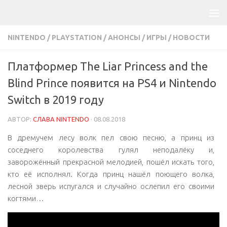
NINTENDO
/
PLAYSTATION
/
АНОНСЫ
/
ИГРЫ
/
НОВОСТИ
Платформер The Liar Princess and the
Blind Prince появится на PS4 и Nintendo
Switch в 2019 году
АВТОР:
СЛАВА NINTENDO
·
08.08.2018
В дремучем лесу волк пел свою песню, а принц из
соседнего королевства гулял неподалёку и,
заворожённый прекрасной мелодией, пошёл искать того,
кто её исполнял. Когда принц нашёл поющего волка,
лесной зверь испугался и случайно ослепил его своими
когтями…