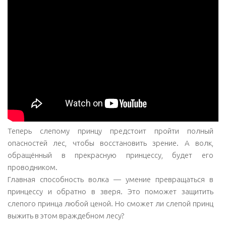
Теперь слепому принцу предстоит пройти полный
опасностей лес, чтобы восстановить зрение. А волк,
обращённый в прекрасную принцессу, будет его
проводником.
Главная способность волка — умение превращаться в
принцессу и обратно в зверя. Это поможет защитить
слепого принца любой ценой. Но сможет ли слепой принц
выжить в этом враждебном лесу?