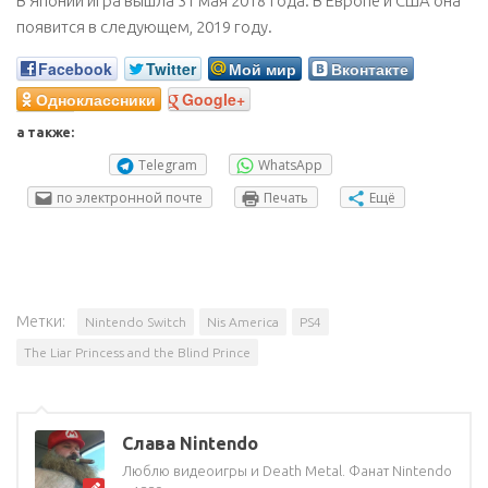
В Японии игра вышла 31 мая 2018 года. В Европе и США она
появится в следующем, 2019 году.
Facebook
Twitter
Мой мир
Вконтакте
Одноклассники
Google+
а также:
Telegram
WhatsApp
по электронной почте
Печать
Ещё
Метки:
Nintendo Switch
Nis America
PS4
The Liar Princess and the Blind Prince
Слава Nintendo
Люблю видеоигры и Death Metal. Фанат Nintendo