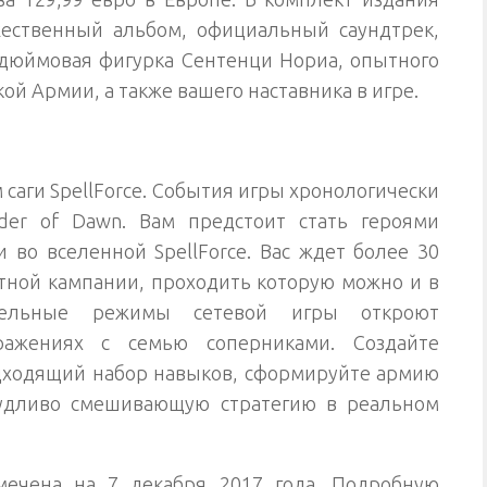
жественный альбом, официальный саундтрек,
дюймовая фигурка Сентенци Нориа, опытного
й Армии, а также вашего наставника в игре.
м саги SpellForce. События игры хронологически
rder of Dawn. Вам предстоит стать героями
 во вселенной SpellForce. Вас ждет более 30
тной кампании, проходить которую можно и в
тельные режимы сетевой игры откроют
ажениях с семью соперниками. Создайте
одходящий набор навыков, сформируйте армию
чудливо смешивающую стратегию в реальном
мечена на 7 декабря 2017 года. Подробную