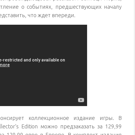
атление о событиях, предшествующих началу
едставить, что ждет впереди.
онсирует коллекционное издание игры. В
lector’s Edition можно предзаказать за 129,99
а 129,99 евро в Европе. В комплект издания