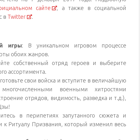
фициальном сайте
, а также в социальной
c в
Twitter
.
ой игры
: В уникальном игровом процессе
рты обоих жанров.
айте собственный отряд героев и выберите
го ассортимента.
готовьте свои войска и вступите в величайшую
 многочисленными военными хитростями
роение отрядов, видимость, разведка и т.д.),
Цзы!
ритесь в перипетиях запутанного сюжета и
и к Ритуалу Призвания, который изменил весь