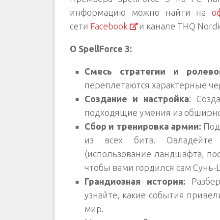
информацию можно найти на
о
сети
Facebook
и канале THQ Nordi
О SpellForce 3:
Смесь стратегии и ролев
переплетаются характерные че
Создание и настройка
: Созд
подходящие умения из обширно
Сбор и тренировка армии:
Под
из всех битв. Овладейте
(использование ландшафта, пост
чтобы вами гордился сам Сунь-
Грандиозная история:
Разбе
узнайте, какие события привел
мир.