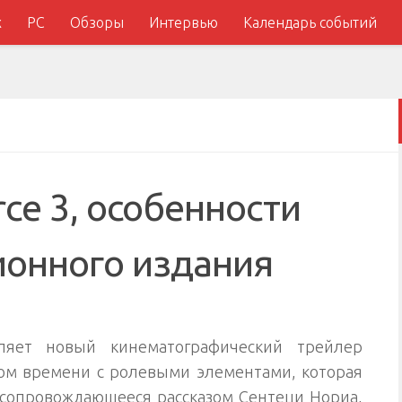
x
PC
Обзоры
Интервью
Календарь событий
rce 3, особенности
ионного издания
ляет новый кинематографический трейлер
ном времени с ролевыми элементами, которая
, сопровождающееся рассказом Сентеци Нориа,