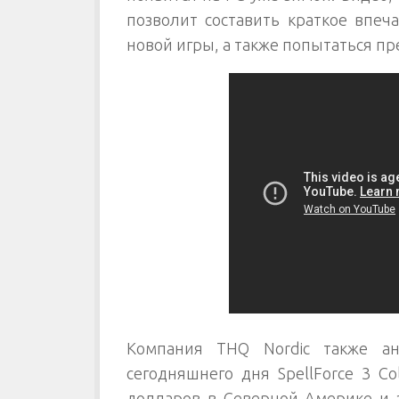
позволит составить краткое впеч
новой игры, а также попытаться пр
Компания THQ Nordic также ан
сегодняшнего дня SpellForce 3 Col
долларов в Северной Америке и з