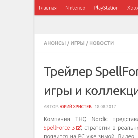
Главная
Nintendo
PlayStation
Xbo
АНОНСЫ
/
ИГРЫ
/
НОВОСТИ
Трейлер SpellFo
игры и коллекц
АВТОР:
ЮРИЙ ХРИСТЕВ
·
18.08.2017
Компания THQ Nordic представ
SpellForce 3
, стратегии в реаль
появится на РС уже зимой. Видео