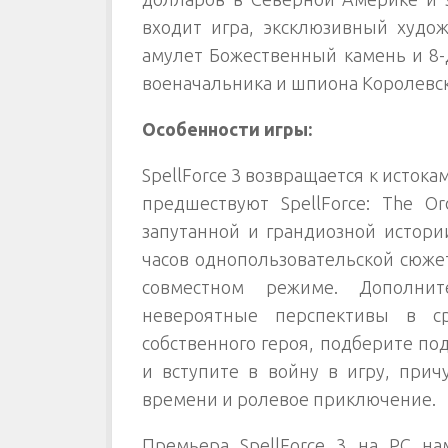
входит игра, эксклюзивный худо
амулет Божественный камень и 8-
военачальника и шпиона Королевско
Особенности игры:
SpellForce 3 возвращается к истока
предшествуют SpellForce: The O
запутанной и грандиозной истории
часов однопользовательской сюже
совместном режиме. Дополни
невероятные перспективы в ср
собственного героя, подберите п
и вступите в войну в игру, при
времени и ролевое приключение.
Премьера SpellForce 3 на РС на