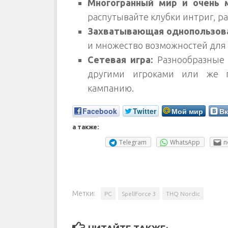
Многогранный мир и очень 
распутывайте клубки интриг, р
Захватывающая однопользова
и множество возможностей для 
Сетевая игра:
Разнообразные 
другими игроками или же 
кампанию.
Facebook
Twitter
Мой мир
Вк
а также:
Telegram
WhatsApp
п
Метки:
PC
SpellForce 3
THQ Nordic