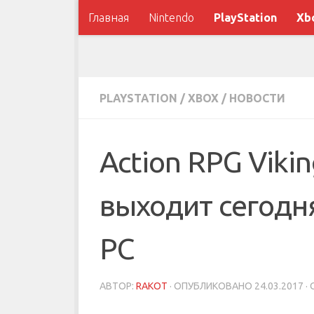
Главная
Nintendo
PlayStation
Xb
PLAYSTATION
/
XBOX
/
НОВОСТИ
Action RPG Vikin
выходит сегодня
PC
АВТОР:
RAKOT
· ОПУБЛИКОВАНО
24.03.2017
·