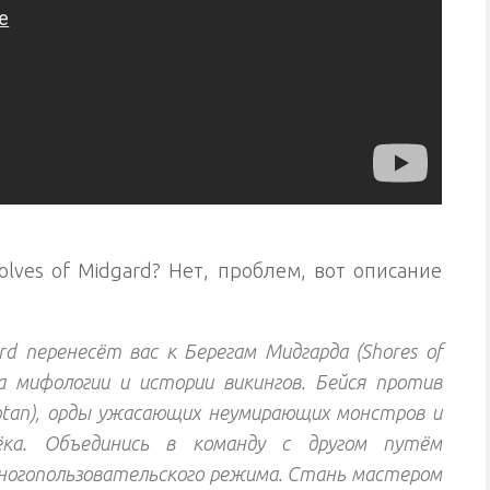
olves of Midgard? Нет, проблем, вот описание
ard перенесёт вас к Берегам Мидгарда (Shores of
на мифологии и истории викингов. Бейся против
tan), орды ужасающих неумирающих монстров и
рёка. Объединись в команду с другом путём
многопользовательского режима. Стань мастером