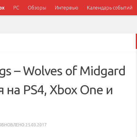
ox
PC
Обзоры
Интервью
Календарь событий
gs – Wolves of Midgard
 на PS4, Xbox One и
 ОБНОВЛЕНО
25.03.2017