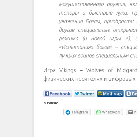
могущественного оружия, в
топоры и быстрые луки. П
уважения Богам, приобрести 
другие специальные открыв
режима (и новой игры +), 
«Испытаниях богов» – специ
лучших воинов специальным сн
Игра Vikings – Wolves of Midgar
физических носителях и цифровых 
Facebook
Twitter
Мой мир
Вк
а также:
Telegram
WhatsApp
п