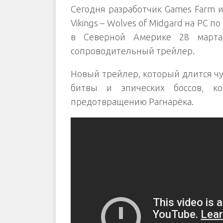
Сегодня р
азработчик Games Farm и
Vikings – Wolves of Midgard на PC п
в Северной Америке 28 марта)
сопроводительный трейлер.
Новый трейлер, который длится чу
битвы и эпических боссов, к
предотвращению Рагнарёка.