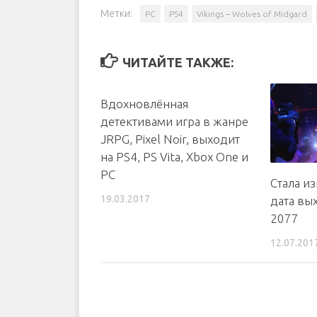
Метки:
PC
PS4
Vikings – Wolves of Midgard
ЧИТАЙТЕ ТАКЖЕ:
Вдохновлённая
детективами игра в жанре
JRPG, Pixel Noir, выходит
на PS4, PS Vita, Xbox One и
PC
Стала и
19.03.2017
дата вы
2077
12.07.201