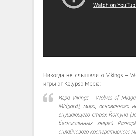
Никогда не слышали о Vikings – W
игры от Kalypso Media:
Игра Vikings – Wolves of Midg
Midgard), мира, основанного 
внушающего страх Йотуна (Jo
бесчисленных зверей Рагна
онлайнового кооперативного 