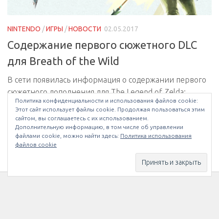
NINTENDO
/
ИГРЫ
/
НОВОСТИ
02.05.2017
Содержание первого сюжетного DLC
для Breath of the Wild
В сети появилась информация о содержании первого
сюжетного дополнения для The Legend of Zelda:
Политика конфиденциальности и использования файлов сookie:
Breath of the Wild. DLC выйдет уже летом этого года и
Этот сайт использует файлы cookie. Продолжая пользоваться этим
будет включать в себя: • Испытание Меча...
сайтом, вы соглашаетесь с их использованием.
Дополнительную информацию, в том числе об управлении
файлами cookie, можно найти здесь:
Политика использования
файлов cookie
← Предыдущая страница
МЫ В INSTAGRAM