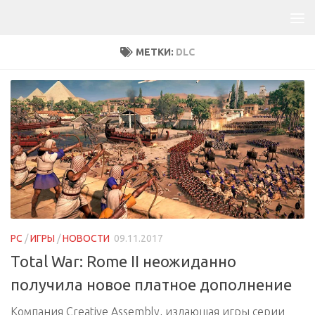
МЕТКИ:
DLC
PC
/
ИГРЫ
/
НОВОСТИ
09.11.2017
Total War: Rome II неожиданно
получила новое платное дополнение
Компания Creative Assembly, издающая игры серии