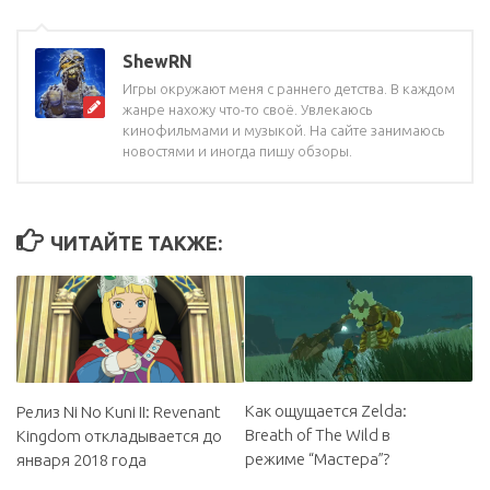
ShewRN
Игры окружают меня с раннего детства. В каждом
жанре нахожу что-то своё. Увлекаюсь
кинофильмами и музыкой. На сайте занимаюсь
новостями и иногда пишу обзоры.
ЧИТАЙТЕ ТАКЖЕ:
Как ощущается Zelda:
Релиз Ni No Kuni II: Revenant
Breath of The Wild в
Kingdom откладывается до
режиме “Мастера”?
января 2018 года