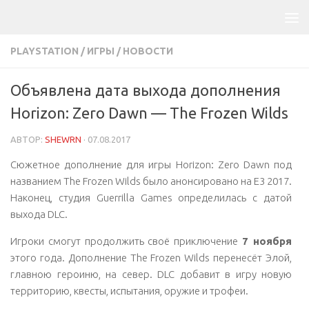
PLAYSTATION
/
ИГРЫ
/
НОВОСТИ
Объявлена дата выхода дополнения
Horizon: Zero Dawn — The Frozen Wilds
АВТОР:
SHEWRN
·
07.08.2017
Сюжетное дополнение для игры
Horizon: Zero Dawn
под
названием
The Frozen Wilds
было анонсировано на E3 2017.
Наконец, студия
Guerrilla Games
определилась с датой
выхода DLC.
Игроки смогут продолжить своё приключение
7 ноября
этого года. Дополнение The Frozen Wilds перенесёт Элой,
главною героиню, на север. DLC добавит в игру новую
территорию, квесты, испытания, оружие и трофеи.