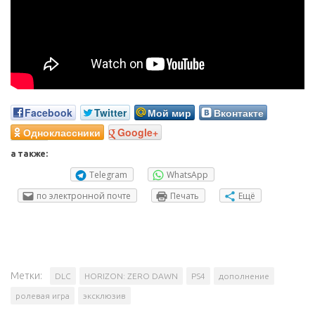
Facebook
Twitter
Мой мир
Вконтакте
Одноклассники
Google+
а также:
Telegram
WhatsApp
по электронной почте
Печать
Ещё
Метки:
DLC
HORIZON: ZERO DAWN
PS4
дополнение
ролевая игра
эксклюзив