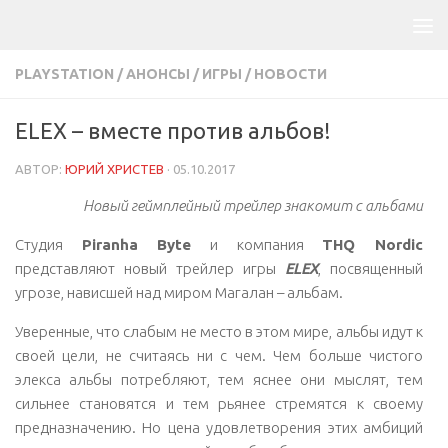
PLAYSTATION
/
АНОНСЫ
/
ИГРЫ
/
НОВОСТИ
ELEX – вместе против альбов!
АВТОР:
ЮРИЙ ХРИСТЕВ
·
05.10.2017
Новый геймплейный трейлер знакомит с альбами
Студия
Piranha Byte
и компания
THQ Nordic
представляют новый трейлер игры
ELEX
, посвященный
угрозе, нависшей над миром Магалан – альбам.
Уверенные, что слабым не место в этом мире, альбы идут к
своей цели, не считаясь ни с чем. Чем больше чистого
элекса альбы потребляют, тем яснее они мыслят, тем
сильнее становятся и тем рьянее стремятся к своему
предназначению. Но цена удовлетворения этих амбиций