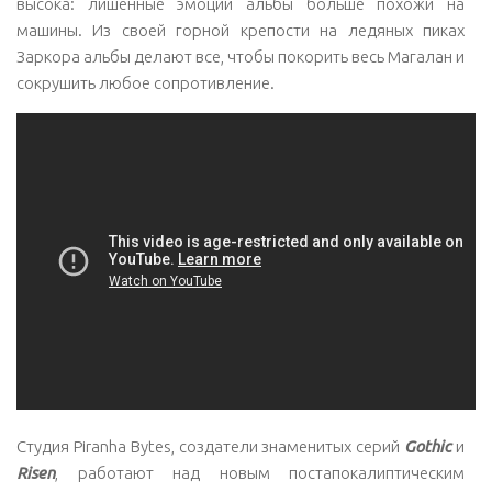
высока: лишенные эмоций альбы больше похожи на
машины. Из своей горной крепости на ледяных пиках
Заркора альбы делают все, чтобы покорить весь Магалан и
сокрушить любое сопротивление.
Студия Piranha Bytes, создатели знаменитых серий
Gothic
и
Risen
, работают над новым постапокалиптическим