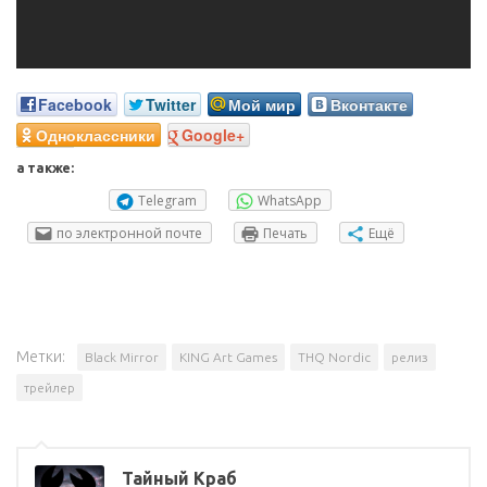
Facebook
Twitter
Мой мир
Вконтакте
Одноклассники
Google+
а также:
Telegram
WhatsApp
по электронной почте
Печать
Ещё
Метки:
Black Mirror
KING Art Games
THQ Nordic
релиз
трейлер
Тайный Краб