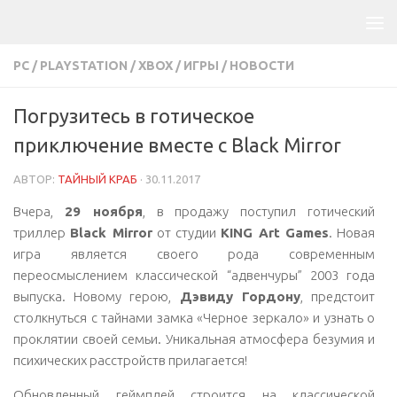
PC
/
PLAYSTATION
/
XBOX
/
ИГРЫ
/
НОВОСТИ
Погрузитесь в готическое
приключение вместе с Black Mirror
АВТОР:
ТАЙНЫЙ КРАБ
·
30.11.2017
Вчера,
29 ноября
, в продажу поступил готический
триллер
Black Mirror
от студии
KING Art Games
. Новая
игра является своего рода современным
переосмыслением классической “адвенчуры” 2003 года
выпуска. Новому герою,
Дэвиду Гордону
, предстоит
столкнуться с тайнами замка «Черное зеркало» и узнать о
проклятии своей семьи. Уникальная атмосфера безумия и
психических расстройств прилагается!
Обновленный геймплей строится на классической