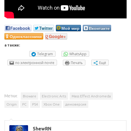
Facebook
Twitter
Мой мир
Вконтакте
Одноклассники
Google+
а также:
Telegram
WhatsApp
по электронной почте
Печать
Ещё
Метки:
Bioware
Electronic Arts
Mass Effect Andromeda
Origin
PC
PS4
Xbox One
демоверсия
ShewRN