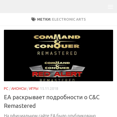
МЕТКИ:
ELECTRONIC ARTS
PC
/
АНОНСЫ
/
ИГРЫ
15.11.2018
EA раскрывает подробности о C&C
Remastered
На официальном сайте EA было опубликовано