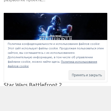
Политика конфиденциальности и использования файлов сookie:
Этот сайт использует файлы cookie. Продолжая пользоваться этим
сайтом, вы соглашаетесь с их использованием.
Дополнительную информацию, в том числе об управлении
файлами cookie, можно найти здесь:
Политика использования
файлов cookie
PLAYSTATION
/
XBOX
/
ИГРЫ
/
НОВОСТИ
16.04.2017
EA официально продемонстрировала
Star Wars Battlefront 2
Electronic Arts официально показала всему миру
дебютный трейлер Star Wars Battlefron 2, а так же
раскрыла ряд подробностей об игре.