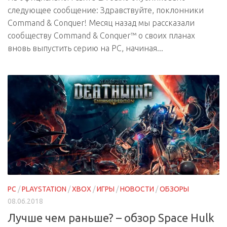
следующее сообщение: Здравствуйте, поклонники
Command & Conquer! Месяц назад мы рассказали
сообществу Command & Conquer™ о своих планах
вновь выпустить серию на PC, начиная...
PC
/
PLAYSTATION
/
XBOX
/
ИГРЫ
/
НОВОСТИ
/
ОБЗОРЫ
08.06.2018
Лучше чем раньше? – обзор Space Hulk