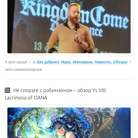
9 лет назад
в:
Без рубрики
,
Игры
,
Интервью
,
Новости
,
Обзоры
нет комментариев
Не спорьте с робинзоном – обзор Ys VIII:
Lacrimosa of DANA