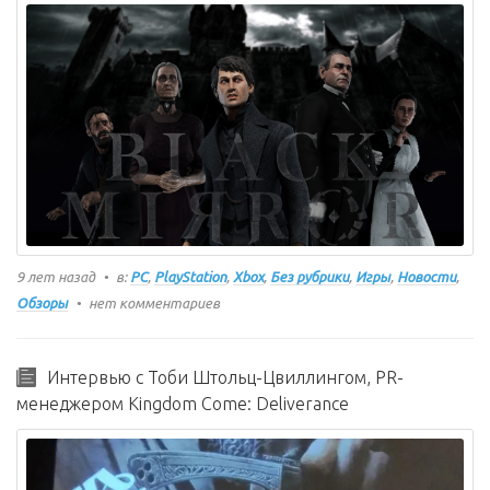
9 лет назад
в:
PC
,
PlayStation
,
Xbox
,
Без рубрики
,
Игры
,
Новости
,
Обзоры
нет комментариев
Интервью с Тоби Штольц-Цвиллингом, PR-
менеджером Kingdom Come: Deliverance