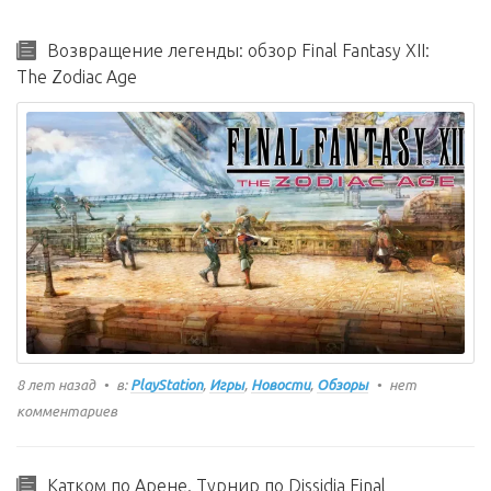
Возвращение легенды: обзор Final Fantasy XII:
The Zodiac Age
8 лет назад
в:
PlayStation
,
Игры
,
Новости
,
Обзоры
нет
комментариев
Катком по Арене. Турнир по Dissidia Final