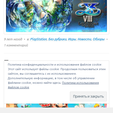
9 лет назад
в:
PlayStation
,
Без рубрики
,
Игры
,
Новости
,
Обзоры
1 комментарий
Безумие и отмороженность: Обзор «Mario &
Политика конфиденциальности и использования файлов сookie:
Rabbids: Битва за Грибное королевство»
Этот сайт использует файлы cookie. Продолжая пользоваться этим
сайтом, вы соглашаетесь с их использованием.
Дополнительную информацию, в том числе об управлении
файлами cookie, можно найти здесь:
Политика использования
файлов cookie