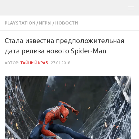
PLAYSTATION
/
ИГРЫ
/
НОВОСТИ
Стала известна предположительная
дата релиза нового Spider-Man
АВТОР:
ТАЙНЫЙ КРАБ
·
27.01.2018