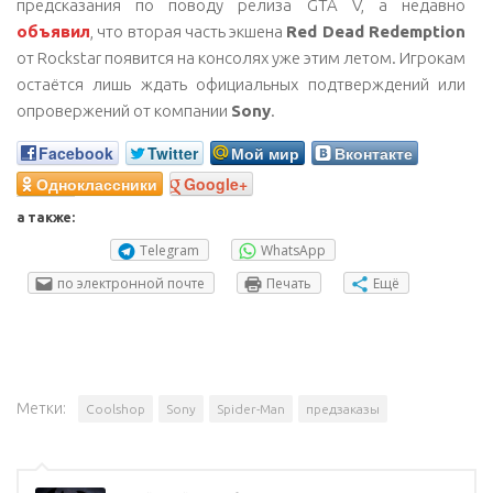
предсказания по поводу релиза GTA V, а недавно
объявил
, что вторая часть экшена
Red Dead Redemption
от Rockstar появится на консолях уже этим летом. Игрокам
остаётся лишь ждать официальных подтверждений или
опровержений от компании
Sony
.
Facebook
Twitter
Мой мир
Вконтакте
Одноклассники
Google+
а также:
Telegram
WhatsApp
по электронной почте
Печать
Ещё
Метки:
Coolshop
Sony
Spider-Man
предзаказы