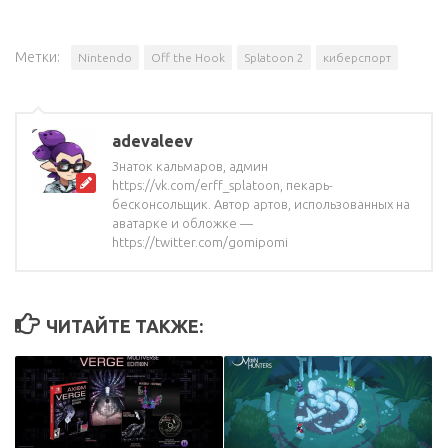
Метки:
Nintendo
Off the Hook
Splatoon 2
киберспорт
adevaleev
Знаток кальмаров, админ
https://vk.com/erff_splatoon, пекарь-
бесконсольщик. Автор артов, использованных на
аватарке и обложке —
https://twitter.com/gomipomi
ЧИТАЙТЕ ТАКЖЕ: