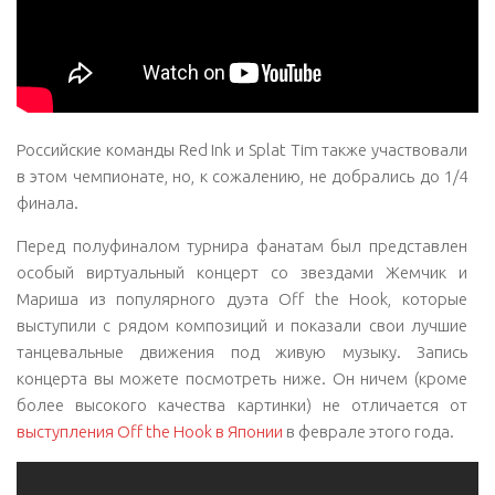
Российские команды Red Ink и Splat Tim также участвовали
в этом чемпионате, но, к сожалению, не добрались до 1/4
финала.
Перед полуфиналом турнира фанатам был представлен
особый виртуальный концерт со звездами Жемчик и
Мариша из популярного дуэта Off the Hook, которые
выступили с рядом композиций и показали свои лучшие
танцевальные движения под живую музыку. Запись
концерта вы можете посмотреть ниже. Он ничем (кроме
более высокого качества картинки) не отличается от
выступления Off the Hook в Японии
в феврале этого года.