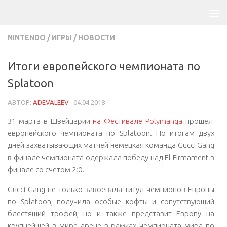
NINTENDO
/
ИГРЫ
/
НОВОСТИ
Итоги европейского чемпионата по
Splatoon
АВТОР:
ADEVALEEV
·
04.04.2018
31 марта в Швейцарии
на Фестивале Polymanga
прошёл
европейского чемпионата по Splatoon. По итогам двух
дней захватывающих матчей немецкая команда Gucci Gang
в финале чемпионата одержала победу над El Firmament в
финале со счетом 2:0.
Gucci Gang не только завоевала титул чемпионов Европы
по Splatoon, получила особые кофты и сопутствующий
блестящий трофей, но и также представит Европу на
крупнейшей в мире арене в рамках чемпионата мира по