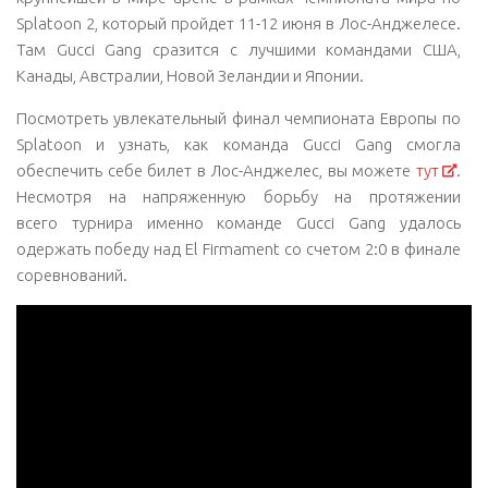
Splatoon 2, который пройдет 11-12 июня в Лос-Анджелесе.
Там Gucci Gang сразится с лучшими командами США,
Канады, Австралии, Новой Зеландии и Японии.
Посмотреть увлекательный финал чемпионата Европы по
Splatoon и узнать, как команда Gucci Gang смогла
обеспечить себе билет в Лос-Анджелес, вы можете
тут
.
Несмотря на напряженную борьбу на протяжении
всего турнира именно команде Gucci Gang удалось
одержать победу над El Firmament со счетом 2:0 в финале
соревнований.