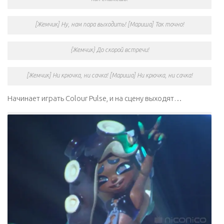
[Жемчик] Ну, нам пора выходить! [Мариша] Так точно!
{Жемчик} До скорой встречи!
[Жемчик] Ни крючка, ни сачка! [Мариша] Ни крючка, ни сачка!
Начинает играть Colour Pulse, и на сцену выходят…