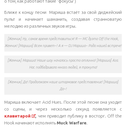
о том, как работают такие “фокусы”)
Ближе к концу песни Мариша встаёт за свой диджейский
пульт и начинает шаманить, создавая странноватую
мелодию из различных звуков игры.
[Жемчик] Ну, самое время представиться! Я — MC дуэта Off the Hook,
Жемчик! [Мариша] Всем привет~! А я — DJ Мариша~ Рада нашей встрече!
[Жемчик] Мариша! Наше шоу началось просто отлично! [Мариша] Ага.
Нас подбадривало много людей, я тронута!
[Жемчик] Да! Продолжаем наше штормовое представление! [Мариша]
Да~!
Мариша включает Acid Hues. После этой песни она уходит
со сцены, и через несколько секунд появляется с
клавитарой
,
чем приводит публику в восторг. Off the
Hook начинают исполнять
Muck Warfare
.