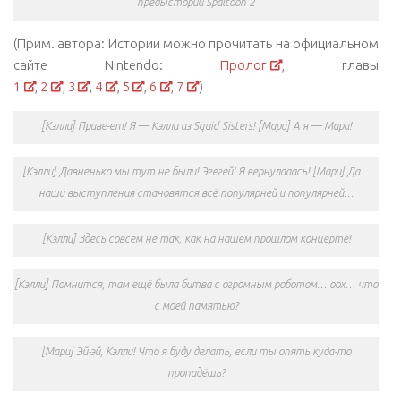
предыстории Spaltoon 2
(Прим. автора: Истории можно прочитать на официальном
сайте Nintendo:
Пролог
, главы
1
,
2
,
3
,
4
,
5
,
6
,
7
)
[Кэлли] Приве-ет! Я — Кэлли из Squid Sisters! [Мари] А я — Мари!
[Кэлли] Давненько мы тут не были! Эгегей! Я вернулааась! [Мари] Да…
наши выступления становятся всё популярней и популярней…
[Кэлли] Здесь совсем не так, как на нашем прошлом концерте!
[Кэлли] Помнится, там ещё была битва с огромным роботом… оох… что
с моей памятью?
[Мари] Эй-эй, Кэлли! Что я буду делать, если ты опять куда-то
пропадёшь?