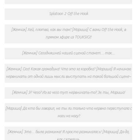
Splatoon 2 Off the Hook
[Жемчик] Хей, плотва, как вы там? [Мариша] С вами Off the Hook, в
прямом эфире из TOUKSIGI!
[Жемчик] Сегодняшней нашей сценой станет… так…
[Жемчик] Ого! Какая громадина! Что это за коробка? [Мариша] Я начинаю
нервничать от одной лишь мысли выступать на такой большой сцене~
[Жемчик] Э? Чего? Из-за чего тут нервничать-то? Эх ты, Мариша!
[Мариша] Да кто бы говорил, не ты ли только что нервно переступала с
ноги на ногу?
[Жемчик] Это… была разминка! Я просто разминалась! [Мариша] Да-да,
как скажешь.