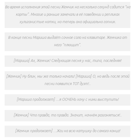
Во время исполнения этой песни Жемчик на несколько секунд садится “на
корты”. Многие и раньше замечали в её поведении и репликах
хулиганистые нотки, но теперь она официально гопник.
В конце песни Мариша выдаёт сочное соло на клавитаре. Жемчика от
него “плющит”.
[Мариша] Ах, Жемчик! Следующая песня у нас, типа, последняя!
[Жемчик] Ну блин, мы же только начали! [Мариша] О, но ведь после этой
песни появится ТОТ дуэт!..
[Мариша продолжает] …я ООЧЕНЬ хочу с ними выступить!
[Жемчик] Что правда, то правда. Значит, начнём разгоняться!..
[Жемчик продолжает] …Жги на всю катушку до самого конца!