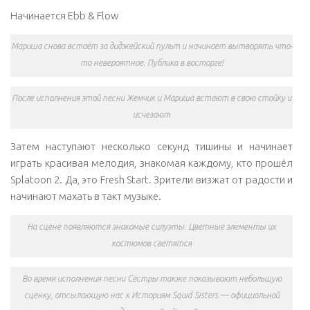
Начинается Ebb & Flow
Мариша снова встаёт за диджейский пульт и начинает вытворять что-
то невероятное. Публика в восторге!
После исполнения этой песни Жемчик и Мариша встают в свою стойку и
исчезают
Затем наступают несколько секунд тишины и начинает
играть красивая мелодия, знакомая каждому, кто прошёл
Splatoon 2. Да, это Fresh Start. Зрители визжат от радости и
начинают махать в такт музыке.
На сцене появляются знакомые силуэты. Цветные элементы их
костюмов светятся
Во время исполнения песни Сёстры также показывают небольшую
сценку, отсылающую нас к Историям Squid Sisters — официальной