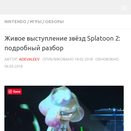
NINTENDO
/
ИГРЫ
/
ОБЗОРЫ
Живое выступление звёзд Splatoon 2:
подробный разбор
АВТОР:
ADEVALEEV
· ОПУБЛИКОВАНО
19.02.2018
· ОБНОВЛЕНО
06.03.2018
Save