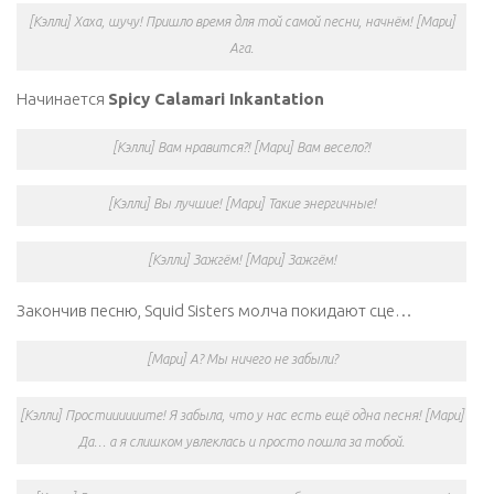
[Кэлли] Хаха, шучу! Пришло время для той самой песни, начнём! [Мари]
Ага.
Начинается
Spicy Calamari Inkantation
[Кэлли] Вам нравится?! [Мари] Вам весело?!
[Кэлли] Вы лучшие! [Мари] Такие энергичные!
[Кэлли] Зажгём! [Мари] Зажгём!
Закончив песню, Squid Sisters молча покидают сце…
[Мари] А? Мы ничего не забыли?
[Кэлли] Простиииииите! Я забыла, что у нас есть ещё одна песня! [Мари]
Да… а я слишком увлеклась и просто пошла за тобой.