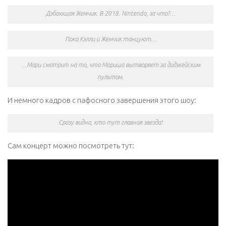
Дэбающая Жемчик. В 2018. Nintendo, за что?…
Пока Кэлли и Жемчик танцуют…
…Мари смотрит на то, что Мариша вытворяет за диджейским
пультом.
И немного кадров с пафосного завершения этого шоу:
Сразу видно, кто тут главная звезда!
Сам концерт можно посмотреть тут: