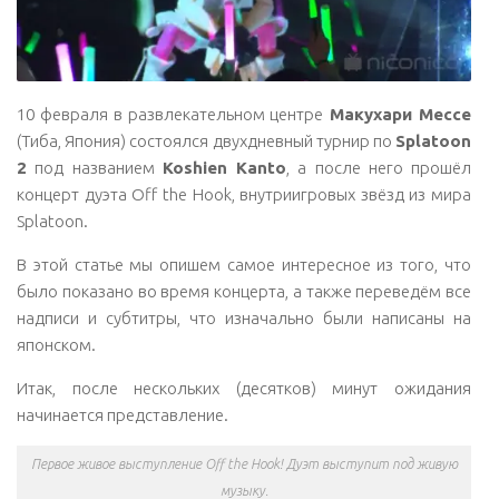
10 февраля в развлекательном центре
Макухари Мессе
(Тиба, Япония) состоялся двухдневный турнир по
Splatoon
2
под названием
Koshien Kanto
, а после него прошёл
концерт дуэта Off the Hook, внутриигровых звёзд из мира
Splatoon.
В этой статье мы опишем самое интересное из того, что
было показано во время концерта, а также переведём все
надписи и субтитры, что изначально были написаны на
японском.
Итак, после нескольких (десятков) минут ожидания
начинается представление.
Первое живое выступление Off the Hook! Дуэт выступит под живую
музыку.