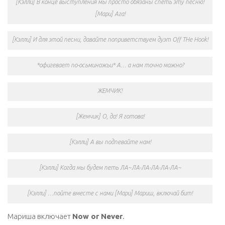
[Кэлли] В конце выступления мы просто обязаны спеть эту песню!
[Мари] Ага!
[Кэлли] И для этой песни, давайте поприветствуем дуэт Off THe Hook!
*офигевает по-осьминожьи* А… а нам точно можно?
ЖЕМЧИК!
[Жемчик] О, да! Я готова!
[Кэлли] А вы подпевайте нам!
[Кэлли] Когда мы будем петь ЛА~ЛА-ЛА-ЛА-ЛА-ЛА~
[Кэлли] …пойте вместе с нами [Мари] Мариш, включай бит!
Мариша включает
Now or Never
.