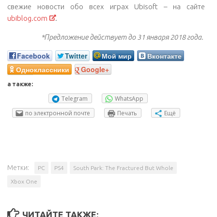
свежие новости обо всех играх Ubisoft – на сайте
ubiblog.com
.
*Предложение действует до 31 января 2018 года.
Facebook
Twitter
Мой мир
Вконтакте
Одноклассники
Google+
а также:
Telegram
WhatsApp
по электронной почте
Печать
Ещё
Метки:
PC
PS4
South Park: The Fractured But Whole
Xbox One
ЧИТАЙТЕ ТАКЖЕ: