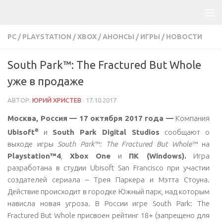
PC
/
PLAYSTATION
/
XBOX
/
АНОНСЫ
/
ИГРЫ
/
НОВОСТИ
South Park™: The Fractured But Whole
уже в продаже
АВТОР:
ЮРИЙ ХРИСТЕВ
·
17.10.2017
Москва, Россия
— 17 октября 2017 года —
Компания
®
Ubisoft
и
South Park Digital Studios
сообщают о
выходе игры
South Park™: The Fractured But Whole™
на
Playstation™4
,
Xbox One
и
ПК (Windows).
Игра
разработана в студии Ubisoft San Francisco при участии
создателей сериала – Трея Паркера и Мэтта Стоуна.
Действие происходит в городке Южный парк, над которым
нависла новая угроза. В России игре South Park: The
Fractured But Whole присвоен рейтинг 18+ (запрещено для