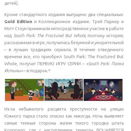
детей).
Кроме стандартного издания выпущено два специальных:
Gold Edition
и Коллекционное издание. Трей Паркер и
Мэтт Стоун принимали непосредственное участие в работе
над
South Park: The Fractured But Whole
, поэтому история,
рассказанная в игре, получилась безумной и уморительной
– в лучших традициях сериала. В течение отведенного
времени все, кто приобрел South Park: The Fractured But
Whole, получат ПЕРВУЮ ИГРУ СЕРИИ –
«South Park: Палка
Истины»
– в подарок.*
Из-за небывалого расцвета преступности на улицах
Южного парка стало опасно как никогда. Ночь выявляет
самые темные стороны жизни тихого городка штата
Колорадо, где с наступлением темноты ВОЦАРЯЕТСЯ