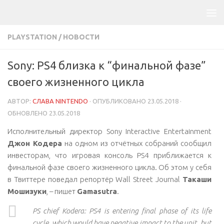
PLAYSTATION
/
НОВОСТИ
Sony: PS4 близка к “финальной фазе”
своего жизненного цикла
АВТОР:
СЛАВА NINTENDO
· ОПУБЛИКОВАНО
23.05.2018
·
ОБНОВЛЕНО
23.05.2018
Исполнительный директор Sony Interactive Entertainment
Джон Кодера
на одном из отчётных собраний сообщил
инвесторам, что игровая консоль PS4 приближается к
финальной фазе своего жизненного цикла. Об этом у себя
в Твиттере поведал репортёр Wall Street Journal
Такаши
Мошизуки
, – пишет
Gamasutra
.
PS chief Kodera: PS4 is entering final phase of its life
cycle, which would have negative impact to the unit, but