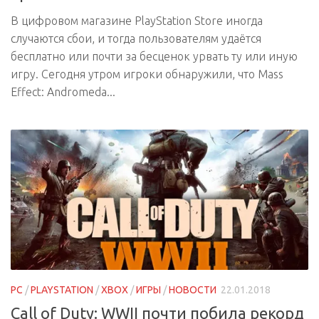
В цифровом магазине PlayStation Store иногда
случаются сбои, и тогда пользователям удаётся
бесплатно или почти за бесценок урвать ту или иную
игру. Сегодня утром игроки обнаружили, что Mass
Effect: Andromeda...
PC
/
PLAYSTATION
/
XBOX
/
ИГРЫ
/
НОВОСТИ
22.01.2018
Call of Duty: WWII почти побила рекорд