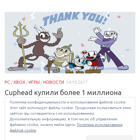
PC
/
XBOX
/
ИГРЫ
/
НОВОСТИ
14.10.2017
Cuphead купили более 1 миллиона
игроков!
Политика конфиденциальности и использования файлов сookie:
Этот сайт использует файлы cookie. Продолжая пользоваться этим
сайтом, вы соглашаетесь с их использованием.
Стилизованный под мультфильм шестидесятых годов
Дополнительную информацию, в том числе об управлении
2D-платформер Cuphead, вышедший около двух
файлами cookie, можно найти здесь:
Политика использования
недель назад, на днях продался тиражом более одного
файлов cookie
миллиона копий! Об этом радостном известии