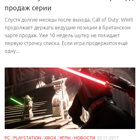
продаж серии
Спустя долгие месяцы после выхода, Call of Duty: WWII
продолжает держать ведущие позиции в британском
чарте продаж. Уже 10 недель шутер не покидает
первую строчку списка. Если игра продержится ещё
одну...
PC
/
PLAYSTATION
/
XBOX
/
ИГРЫ
/
НОВОСТИ
20.11.2017