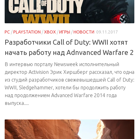
PC
/
PLAYSTATION
/
XBOX
/
ИГРЫ
/
НОВОСТИ
09.11.2017
Разработчики Call of Duty: WWII хотят
начать работу над Adnvanced Warfare 2
В интервью порталу Newsweek исполнительный
директор Activision Эрик Хиршберг рассказал, что одна
из студий разработчиков свежевышедшей Call of Duty:
WWII, Sledgehammer, хотели бы продолжить работу
над продолжением Advanced Warfare 2014 года
выпуска....