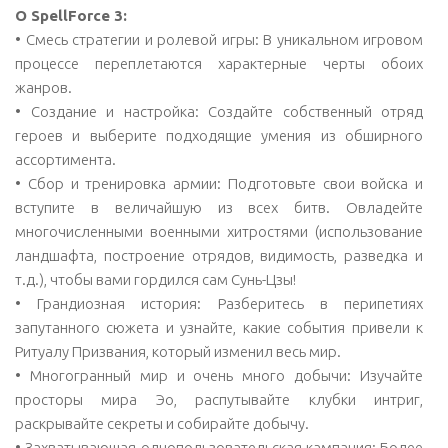
О SpellForce 3:
• Смесь стратегии и ролевой игры: В уникальном игровом
процессе переплетаются характерные черты обоих
жанров.
• Создание и настройка: Создайте собственный отряд
героев и выберите подходящие умения из обширного
ассортимента.
• Сбор и тренировка армии: Подготовьте свои войска и
вступите в величайшую из всех битв. Овладейте
многочисленными военными хитростями (использование
ландшафта, построение отрядов, видимость, разведка и
т.д.), чтобы вами гордился сам Сунь-Цзы!
• Грандиозная история: Разберитесь в перипетиях
запутанного сюжета и узнайте, какие события привели к
Ритуалу Призвания, который изменил весь мир.
• Многогранный мир и очень много добычи: Изучайте
просторы мира Эо, распутывайте клубки интриг,
раскрывайте секреты и собирайте добычу.
• Захватывающая однопользовательская кампания: Более