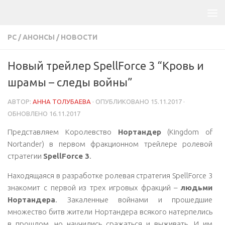
PC
/
АНОНСЫ
/
НОВОСТИ
Новый трейлер SpellForce 3 “Кровь и
шрамы – следы войны”
АВТОР:
АННА ТОЛУБАЕВА
· ОПУБЛИКОВАНО
15.11.2017
·
ОБНОВЛЕНО
16.11.2017
Представляем Королевство
Нортандер
(Kingdom of
Nortander) в первом фракционном трейлере ролевой
стратегии
SpellForce 3
.
Находящаяся в разработке ролевая стратегия SpellForce 3
знакомит с первой из трех игровых фракций –
людьми
Нортандера
. Закаленные войнами и прошедшие
множество битв жители Нортандера всякого натерпелись
в прошлом, но научились сражаться и выживать. И им