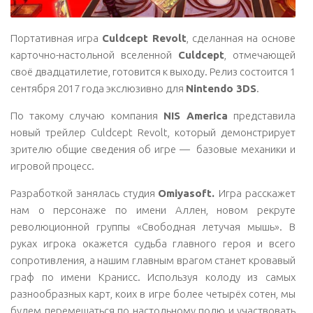
Портативная игра
Culdcept Revolt
, сделанная на основе
карточно-настольной вселенной
Culdcept
, отмечающей
своё двадцатилетие, готовится к выходу. Релиз состоится 1
сентября 2017 года экслюзивно для
Nintendo 3DS
.
По такому случаю компания
NIS America
представила
новый трейлер Culdcept Revolt, который демонстрирует
зрителю общие сведения об игре — базовые механики и
игровой процесс.
Разработкой занялась студия
Omiyasoft.
Игра расскажет
нам о персонаже по имени Аллен, новом рекруте
революционной группы «Свободная летучая мышь». В
руках игрока окажется судьба главного героя и всего
сопротивления, а нашим главным врагом станет кровавый
граф по имени Кранисс. Используя колоду из самых
разнообразных карт, коих в игре более четырёх сотен, мы
будем перемещаться по настольному полю и участвовать