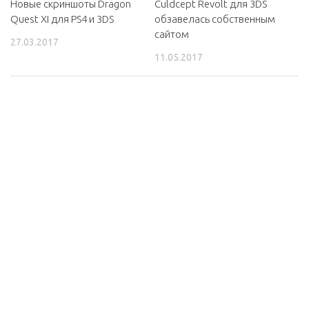
Новые скриншоты Dragon
Culdcept Revolt для 3DS
Quest XI для PS4 и 3DS
обзавелась собственным
сайтом
27.03.2017
11.05.2017