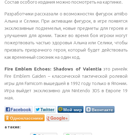
Состав особого издания можно посмотреть на картинке.
Разработчики рассказали о возможностях фигурок amiibo
Альма и Селики. При активации фигурок, в игре появятся
эксклюзивные подземелья, новые предметы для героев и
улучшения для армии. Также во время боя игроки могут
пожертвовать частью здоровья Альма или Селики, чтобы
призвать призрачного героя, который будет действовать
как временный союзник на один ход.
Fire Emblem Echoes: Shadows of Valentia
это римейк
Fire Emblem Gaiden – классической тактической ролевой
игры для Famicom вышедшей в 1992 году только в Японии.
Игра выйдет эксклюзивно для Nintendo 3DS в Европе 19
мая.
Facebook
Twitter
Мой мир
Вконтакте
Одноклассники
Google+
а также: