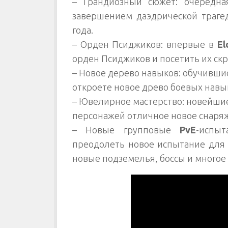
– Грандиозный сюжет: очередна
завершением даэдрической трагед
года.
– Орден Псиджиков: впервые в
El
орден Псиджиков и посетить их ск
– Новое дерево навыков: обучивши
откроете новое древо боевых навы
– Ювелирное мастерство: новейши
персонажей отличное новое снаря
– Новые групповые
PvE
-испыт
преодолеть новое испытание для 1
новые подземелья, боссы и многое 