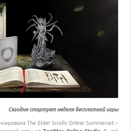
Сегодня стартует неделя бесплатной игры
сировала The Elder Scrolls Online: Summerset –
сетевой игры от
ZeniMax Online Studio
. В ней