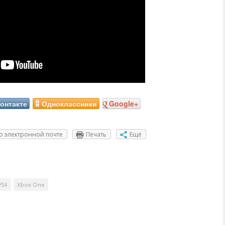
онтакте
Одноклассники
Google+
о электронной почте
Печать
Ещё
PS4
Xbox One