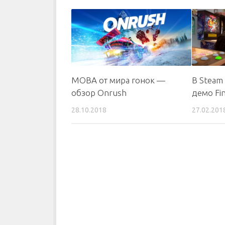
MOBA от мира гонок —
В Steam
обзор Onrush
демо Fin
28.10.2018
27.02.201