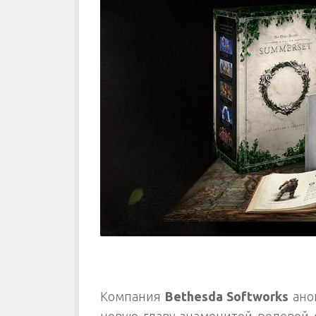
Компания
Bethesda Softworks
анон
новую главу знаменитой ролевой 