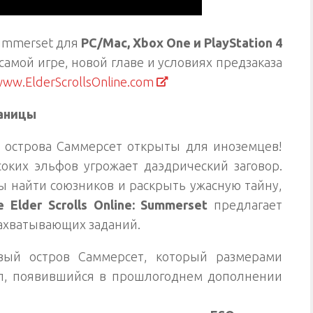
 Summerset для
PC/Mac, Xbox One и PlayStation 4
самой игре, новой главе и условиях предзаказа
ww.ElderScrollsOnline.com
аницы
 острова Саммерсет открыты для иноземцев!
ких эльфов угрожает даэдрический заговор.
бы найти союзников и раскрыть ужасную тайну,
e Elder Scrolls Online: Summerset
предлагает
захватывающих заданий.
ивый остров Саммерсет, который размерами
л, появившийся в прошлогоднем дополнении