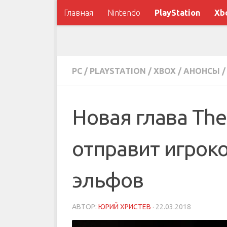
Главная
Nintendo
PlayStation
Xb
PC
/
PLAYSTATION
/
XBOX
/
АНОНСЫ
/
Новая глава The 
отправит игрок
эльфов
АВТОР:
ЮРИЙ ХРИСТЕВ
·
22.03.2018