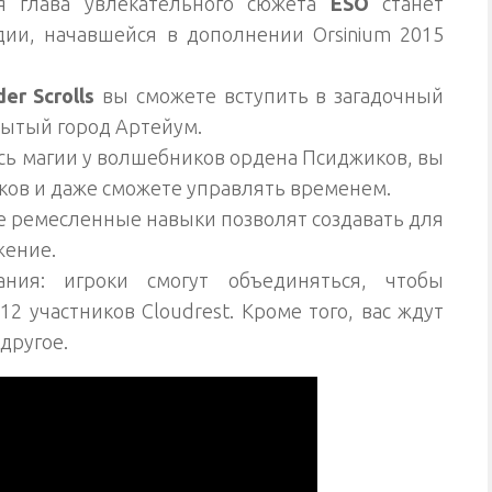
я глава увлекательного сюжета
ESO
станет
ии, начавшейся в дополнении Orsinium 2015
der Scrolls
вы сможете вступить в загадочный
рытый город Артейум.
сь магии у волшебников ордена Псиджиков, вы
ков и даже сможете управлять временем.
е ремесленные навыки позволят создавать для
жение.
ания: игроки смогут объединяться, чтобы
2 участников Cloudrest. Кроме того, вас ждут
другое.