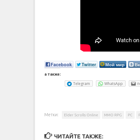
Facebook
Twitter
Мой мир
Вк
а также:
Telegram
WhatsApp
п
Метки:
Elder Scrolls Online
MMO RPG
PC
ЧИТАЙТЕ ТАКЖЕ: