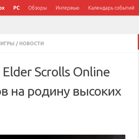
ox
PC
Обзоры
Интервью
Календарь событий
ИГРЫ
/
НОВОСТИ
Elder Scrolls Online
ов на родину высоких