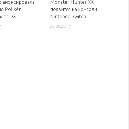
Monster Hunter XX
o анонсировала
появится на консоли
по Pokkén
Nintendo Switch
ent DX
27.05.2017
7