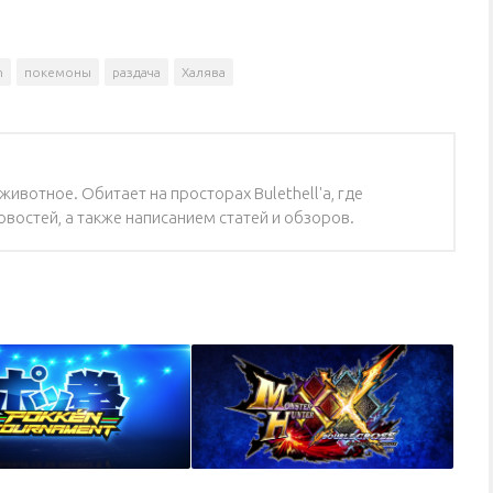
n
покемоны
раздача
Халява
ивотное. Обитает на просторах Bulethell'a, где
востей, а также написанием статей и обзоров.