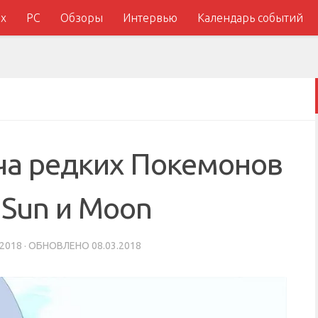
x
PC
Обзоры
Интервью
Календарь событий
ча редких Покемонов
 Sun и Moon
.2018
· ОБНОВЛЕНО
08.03.2018