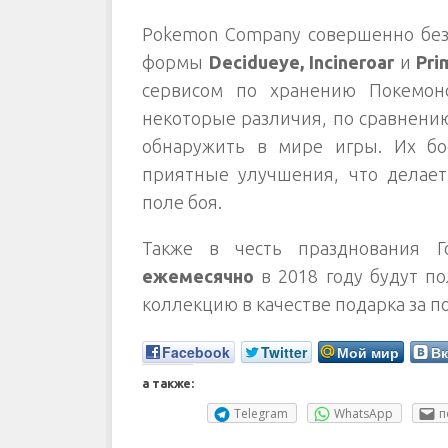
Pokemon Company совершенно без
формы
Decidueye, Incineroar
и
Pri
сервисом по хранению Покемон
некоторые различия, по сравнению
обнаружить в мире игры. Их бо
приятные улучшения, что делае
поле боя.
Также в честь празднования Г
ежемесячно
в 2018 году будут п
коллекцию в качестве подарка за п
Facebook
Twitter
Мой мир
Вк
а также:
Telegram
WhatsApp
п