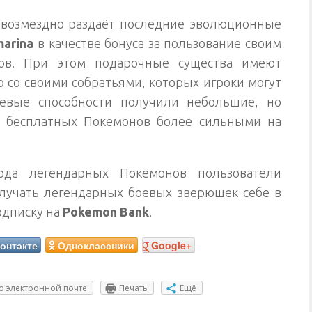
возмездно раздаёт последние эволюционные
marina
в качестве бонуса за пользование своим
ов. При этом подарочные существа имеют
 со своими собратьями, которых игроки могут
евые способности получили небольшие, но
т бесплатных Покемонов более сильными на
ода легендарных Покемонов пользователи
олучать легендарных боевых зверюшек себе в
одписку на
Pokemon Bank
.
онтакте
Одноклассники
Google+
о электронной почте
Печать
Ещё