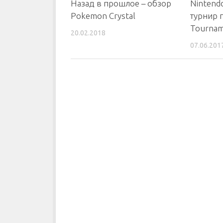
Назад в прошлое – обзор
Nintend
Pokemon Crystal
турнир 
Tournam
20.02.2018
07.06.201