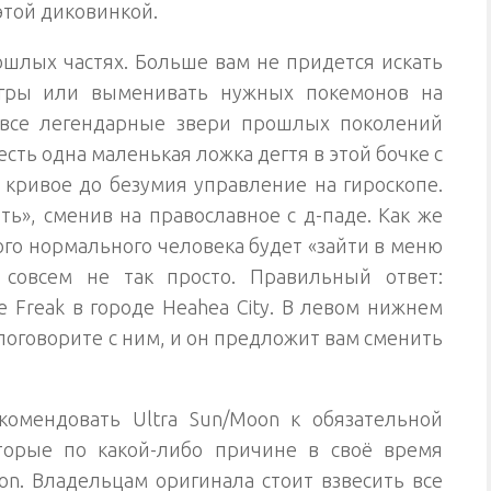
этой диковинкой.
рошлых частях. Больше вам не придется искать
гры или выменивать нужных покемонов на
 все легендарные звери прошлых поколений
сть одна маленькая ложка дегтя в этой бочке с
 кривое до безумия управление на гироскопе.
ть», сменив на православное с д-паде. Как же
ого нормального человека будет «зайти в меню
 совсем не так просто. Правильный ответ:
 Freak в городе Heahea City. В левом нижнем
 поговорите с ним, и он предложит вам сменить
комендовать Ultra Sun/Moon к обязательной
торые по какой-либо причине в своё время
n. Владельцам оригинала стоит взвесить все