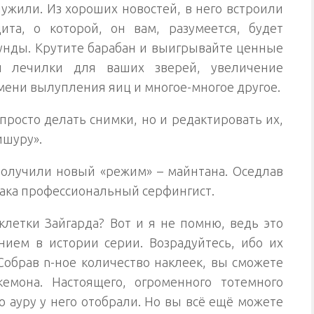
лужили. Из хороших новостей, в него встроили
та, о которой, он вам, разумеется, будет
нды. Крутите барабан и выигрывайте ценные
 лечилки для ваших зверей, увеличение
мени вылупления яиц и многое-многое другое.
росто делать снимки, но и редактировать их,
ишуру».
олучили новый «режим» – майнтана. Оседлав
 ака профессиональный серфингист.
клетки Зайгарда? Вот и я не помню, ведь это
ем в истории серии. Возрадуйтесь, ибо их
Собрав n-ное количество наклеек, вы сможете
емона. Настоящего, огроменного тотемного
 ауру у него отобрали. Но вы всё ещё можете