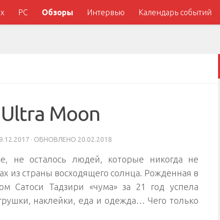
x
PC
Обзоры
Интервью
Календарь событий
Ultra Moon
9.12.2017
· ОБНОВЛЕНО
20.02.2018
е, не осталось людей, которые никогда не
ах из страны восходящего солнца. Рожденная в
ом Сатоси Тадзири «чума» за 21 год успела
игрушки, наклейки, еда и одежда… Чего только