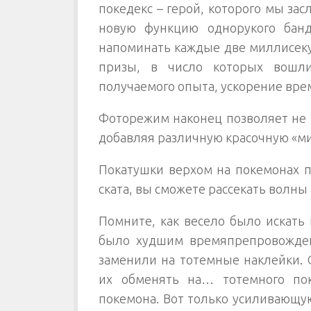
покедекс – герой, которого мы зас
новую функцию однорукого банди
напоминать каждые две миллисеку
призы, в число которых вошли
получаемого опыта, ускорение вре
Фоторежим наконец позволяет не п
добавляя различную красочную «м
Покатушки верхом на покемонах п
ската, вы сможете рассекать волны
Помните, как весело было искать 
было худшим времяпрепровождени
заменили на тотемные наклейки. 
их обменять на… тотемного пок
покемона. Вот только усиливающую