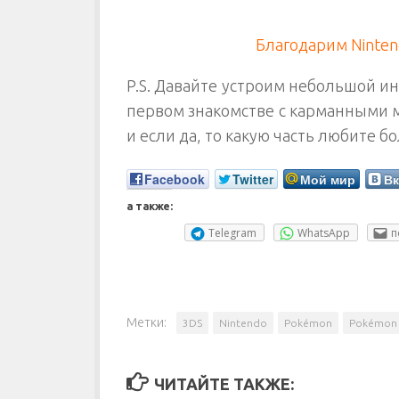
Благодарим Ninte
P.S. Давайте устроим небольшой и
первом знакомстве с карманными м
и если да, то какую часть любите б
Facebook
Twitter
Мой мир
Вк
а также:
Telegram
WhatsApp
п
Метки:
3DS
Nintendo
Pokémon
Pokémon 
ЧИТАЙТЕ ТАКЖЕ: