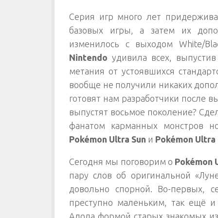
Серия игр много лет придержива
базовых игры, а затем их допо
изменилось с выходом White/Bl
Nintendo
удивила всех, выпустив 
метания от устоявшихся стандарт
вообще не получили никаких допол
готовят нам разработчики после в
выпустят восьмое поколение? Сдел
фанатом карманных монстров н
Pokémon Ultra Sun
и
Pokémon Ultra
Сегодня мы поговорим о
Pokémon U
пару слов об оригинальной «Лун
довольно спорной. Во-первых, с
преступно маленьким, так ещё и
Алола формой старых знакомых из