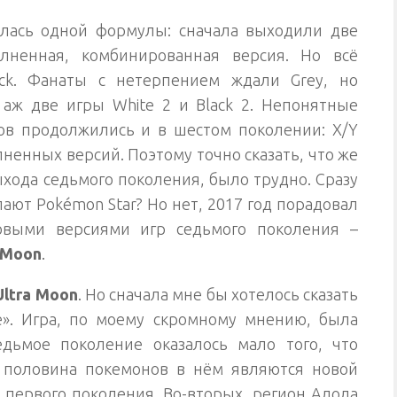
лась одной формулы: сначала выходили две
лненная, комбинированная версия. Но всё
ack. Фанаты с нетерпением ждали Grey, но
аж две игры White 2 и Black 2. Непонятные
ов продолжились и в шестом поколении: X/Y
ненных версий. Поэтому точно сказать, что же
ыхода седьмого поколения, было трудно. Сразу
ают Pokémon Star? Но нет, 2017 год порадовал
овыми версиями игр седьмого поколения –
 Moon
.
ltra Moon
. Но сначала мне бы хотелось сказать
е». Игра, по моему скромному мнению, была
едьмое поколение оказалось мало того, что
 половина покемонов в нём являются новой
 первого поколения. Во-вторых, регион Алола