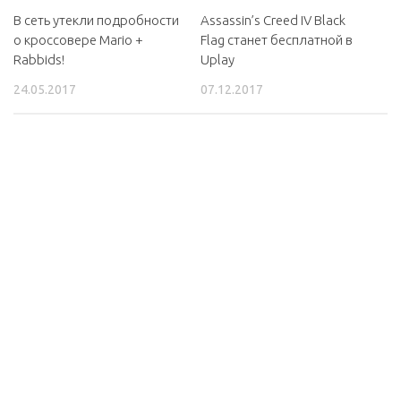
В сеть утекли подробности
Assassin’s Creed IV Black
о кроссовере Mario +
Flag станет бесплатной в
Rabbids!
Uplay
24.05.2017
07.12.2017