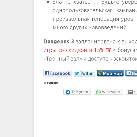
Зла
не
хватает… Будьте увере
однопользовательская кампан
произвольная генерация уровн
много других нововведений.
Dungeons
3
запланирована к выходу
игры со скидкой в 15%
и бонуса
«Тронный зал» и доступа к закрыто
Facebook
Twitter
Мой мир
Вк
а также:
Telegram
WhatsApp
п