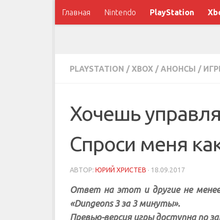
Главная
Nintendo
PlayStation
Xb
PLAYSTATION
/
XBOX
/
АНОНСЫ
/
ИГ
Хочешь управл
Спроси меня как
АВТОР:
ЮРИЙ ХРИСТЕВ
·
18.09.2017
Ответ на этот и другие не мене
«Dungeons 3 за 3 минуты».
Превью-версия игры доступна по за