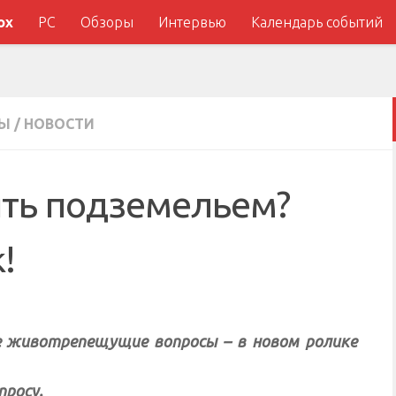
ox
PC
Обзоры
Интервью
Календарь событий
РЫ
/
НОВОСТИ
ять подземельем?
!
е животрепещущие вопросы – в новом ролике
просу.