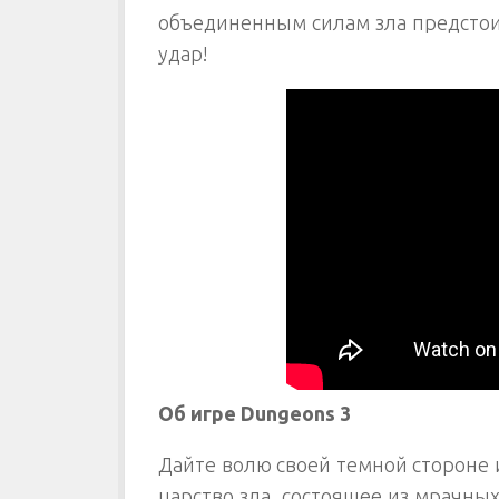
объединенным силам зла предстои
удар!
Об игре Dungeons 3
Дайте волю своей темной стороне 
царство зла, состоящее из мрачны