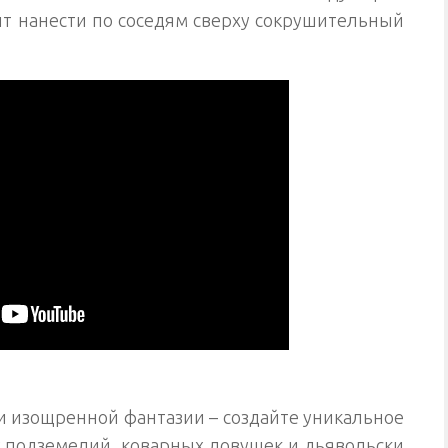
т нанести по соседям сверху сокрушительный
и изощренной фантазии – создайте уникальное
х подземелий, коварных ловушек и дьявольски