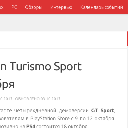
ox
PC
Обзоры
Интервью
Календарь событий
n Turismo Sport
бря
10.2017
· ОБНОВЛЕНО
03.10.2017
тарте четырехдневной демоверсии
GT Sport
,
вателям в PlayStation Store с 9 по 12 октября.
люзивно на
PS4
состоится 18 октября.