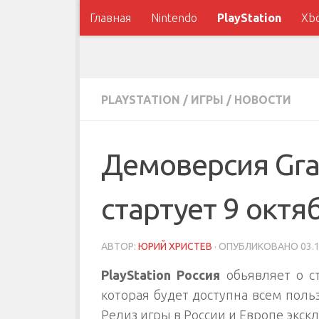
Главная
Nintendo
PlayStation
Xb
PLAYSTATION
/
ИГРЫ
/
НОВОСТИ
Демоверсия Gra
стартует 9 октя
АВТОР:
ЮРИЙ ХРИСТЕВ
· ОПУБЛИКОВАНО
03.
PlayStation Россия
обьявляет о с
которая будет доступна всем пользо
Релиз игры в России и Европе экск