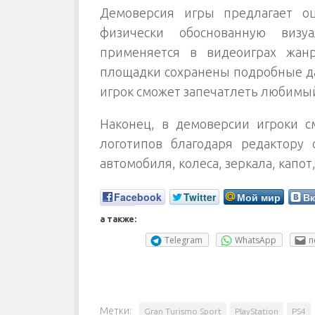
Демоверсия игры предлагает о
физически обоснованную виз
применяется в видеоиграх жан
площадки сохранены подробные дан
игрок сможет запечатлеть любимый
Наконец, в демоверсии игроки с
логотипов благодаря редактору 
автомобиля, колеса, зеркала, капот
Facebook
Twitter
Мой мир
Вк
а также:
Telegram
WhatsApp
п
Метки:
Gran Turismo Sport
PlayStation
PS4