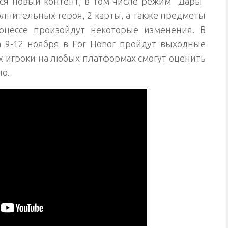
тся новый контент, в том числе режим “Дары”
полнительных героя, 2 карты, а также предметы
оцессе произойдут некоторые изменения. В
а 9-12 ноября в For Honor пройдут выходные
х игроки на любых платформах смогут оценить
но.