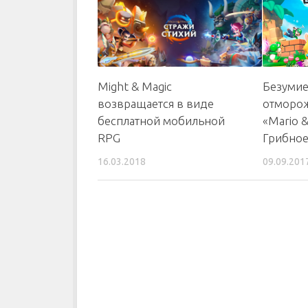
Might & Magic
Безумие
возвращается в виде
отморож
бесплатной мобильной
«Mario &
RPG
Грибное
16.03.2018
09.09.201