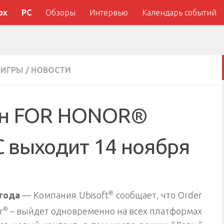
ox
PC
Обзоры
Интервью
Календарь событий
ИГРЫ
/
НОВОСТИ
он FOR HONOR®
 выходит 14 ноября
 года
— Компания Ubisoft
®
сообщает, что Order
r
®
– выйдет одновременно на всех платформах