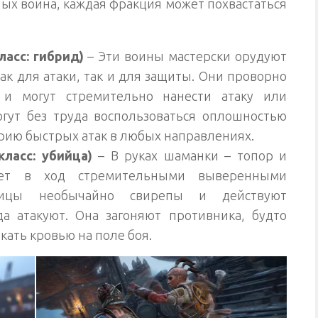
пых воина, каждая фракция может похвастаться
ласс: гибрид)
– Эти воины мастерски орудуют
ак для атаки, так и для защиты. Они проворно
и могут стремительно нанести атаку или
гут без труда воспользоваться оплошностью
ерию быстрых атак в любых направлениях.
класс: убийца)
– В руках шаманки – топор и
ает в ход стремительными выверенными
ницы необычайно свирепы и действуют
а атакуют. Она загоняют противника, будто
екать кровью на поле боя.