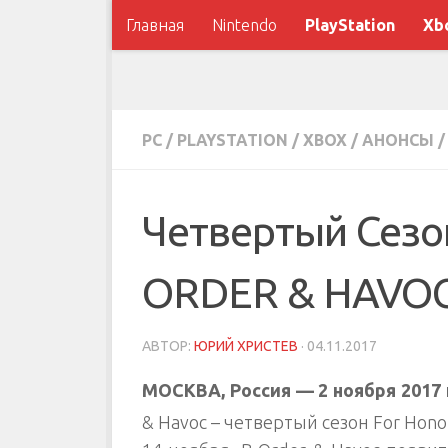
Главная
Nintendo
PlayStation
Xb
PC
/
PLAYSTATION
/
XBOX
/
АНОНСЫ
/
Четвертый Сез
ORDER & HAVOC
АВТОР:
ЮРИЙ ХРИСТЕВ
·
04.11.2017
МОСКВА, Россия —
2 ноября 2017
& Havoc – четвертый сезон For Hono