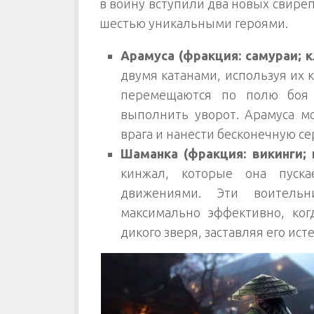
в войну вступили два новых свире
шестью уникальными героями.
Арамуса (фракция: самураи; к
двумя катанами, используя их к
перемещаются по полю боя 
выполнить уворот. Арамуса мо
врага и нанести бесконечную с
Шаманка (фракция: викинги; 
кинжал, которые она пуск
движениями. Эти воитель
максимально эффективно, когд
дикого зверя, заставляя его ист