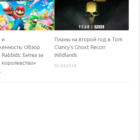
 и
Планы на второй год в Tom
енность: Обзор
Clancy’s Ghost Recon
 Rabbids: Битва за
Wildlands
 королевство»
03.04.2018
7