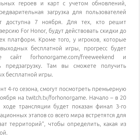
льных героев и карт с учетом обновлений,
едварительная загрузка для пользователей
ет доступна 7 ноября. Для тех, кто решит
ерсию For Honor, будут действовать скидки до
х платформ. Кроме того, у игроков, которые
выходных бесплатной игры, прогресс будет
е сайт forhonorgame.com/freeweekend и
ть предзагрузку. Там вы сможете получить
х бесплатной игры.
ент 4-го сезона, смогут посмотреть премьерную
ября на twitch.tv/forhonorgame. Начало – в 20
 ходе трансляции будет показан финал 3-го
ационных этапов со всего мира встретятся для
ват территорий”, чтобы определить, какая из
ой.