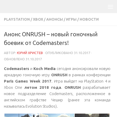
PLAYSTATION
/
XBOX
/
АНОНСЫ
/
ИГРЫ
/
НОВОСТИ
Анонс ONRUSH – новый гоночный
боевик от Codemasters!
АВТОР:
ЮРИЙ ХРИСТЕВ
· ОПУБЛИКОВАНО
31.10.2017
·
ОБНОВЛЕНО
31.10.2017
Codemasters
и
Koch Media
сегодня анонсировали новую
аркадную гоночную игру
ONRUSH
в рамках конференции
Paris Games
W
eek 2017
. Игра выйдет на PlayStation 4 и
Xbox One
летом 2018 года
.
ONRUSH
разрабатывает
новое подразделение Codemasters, расположенное в
английском графстве Чешир (ранее эта команда
называлась Evolution Studios).