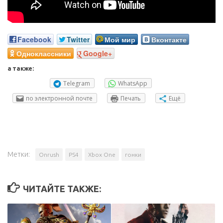
Facebook
Twitter
Мой мир
Вконтакте
Одноклассники
Google+
а также:
Telegram
WhatsApp
по электронной почте
Печать
Ещё
Метки:
Onrush
PS4
Xbox One
гонки
ЧИТАЙТЕ ТАКЖЕ: