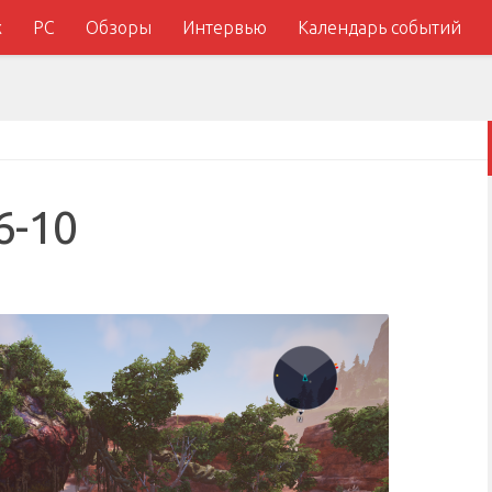
x
PC
Обзоры
Интервью
Календарь событий
6-10