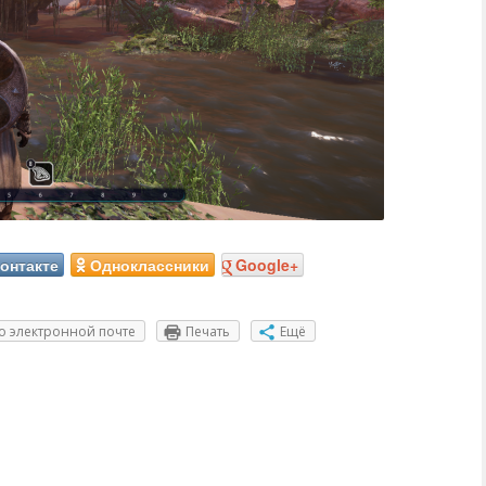
онтакте
Одноклассники
Google+
о электронной почте
Печать
Ещё