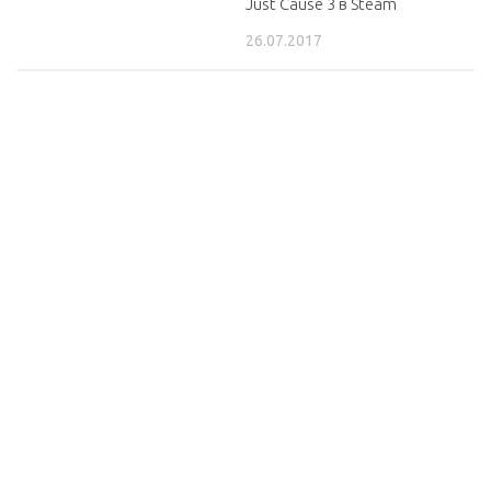
Just Cause 3 в Steam
26.07.2017