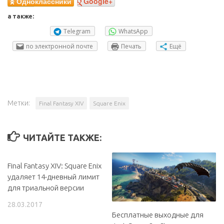
Одноклассники
Google+
а также:
Telegram
WhatsApp
по электронной почте
Печать
Ещё
Метки:
Final Fantasy XIV
Square Enix
ЧИТАЙТЕ ТАКЖЕ:
Final Fantasy XIV: Square Enix
удаляет 14-дневный лимит
для триальной версии
28.03.2017
Бесплатные выходные для