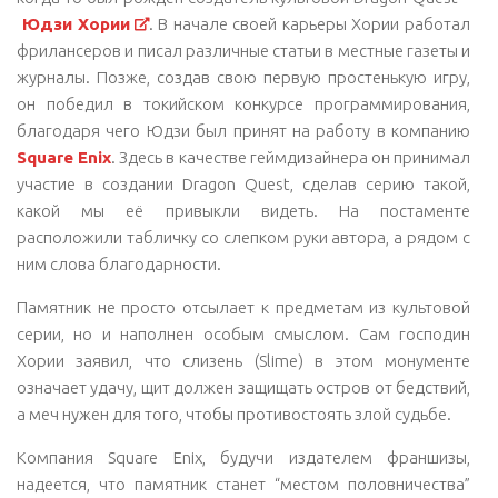
Юдзи Хории
. В начале своей карьеры Хории работал
фрилансеров и писал различные статьи в местные газеты и
журналы. Позже, создав свою первую простенькую игру,
он победил в токийском конкурсе программирования,
благодаря чего Юдзи был принят на работу в компанию
Square Enix
. Здесь в качестве геймдизайнера он принимал
участие в создании Dragon Quest, сделав серию такой,
какой мы её привыкли видеть. На постаменте
расположили табличку со слепком руки автора, а рядом с
ним слова благодарности.
Памятник не просто отсылает к предметам из культовой
серии, но и наполнен особым смыслом. Сам господин
Хории заявил, что слизень (Slime) в этом монументе
означает удачу, щит должен защищать остров от бедствий,
а меч нужен для того, чтобы противостоять злой судьбе.
Компания Square Enix, будучи издателем франшизы,
надеется, что памятник станет “местом половничества”