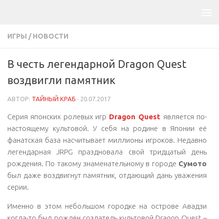
ИГРЫ
/
НОВОСТИ
В честь легендарной Dragon Quest
воздвигли памятник
АВТОР:
ТАЙНЫЙ КРАБ
·
20.07.2017
Серия японских ролевых игр
Dragon Quest
является по-
настоящему культовой. У себя на родине в Японии её
фанатская база насчитывает миллионы игроков. Недавно
легендарная JRPG праздновала свой тридцатый день
рождения. По такому знаменательному в городе
Сумото
был даже воздвигнут памятник, отдающий дань уважения
серии.
Именно в этом небольшом городке на острове Авадзи
когда-то был рождён создатель культовой Dragon Quest –