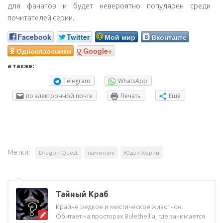
для фанатов и будет невероятно популярен среди
почитателей серии.
Facebook
Twitter
Мой мир
Вконтакте
Одноклассники
Google+
а также:
Telegram
WhatsApp
по электронной почте
Печать
Ещё
Метки:
Dragon Quest
памятник
Юдзи Хории
Тайный Краб
Крайне редкое и мистическое животное.
Обитает на просторах Bulethell'a, где занимается