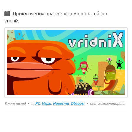
Приключения оранжевого монстра: обзор
vridniX
8 лет назад
в:
PC
,
Игры
,
Новости
,
Обзоры
нет комментариев