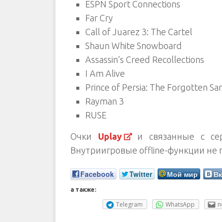
ESPN Sport Connections
Far Cry
Call of Juarez 3: The Cartel
Shaun White Snowboard
Assassin’s Creed Recollections
I Am Alive
Prince of Persia: The Forgotten Sa
Rayman 3
RUSE
Очки
Uplay
и связанные с сер
Внутриигровые offline-функции не
Facebook
Twitter
Мой мир
Вк
а также:
Telegram
WhatsApp
п