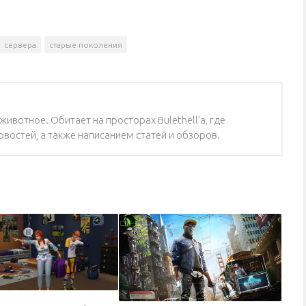
сервера
старые поколения
ивотное. Обитает на просторах Bulethell'a, где
востей, а также написанием статей и обзоров.