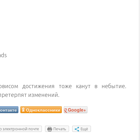
nds
висом достижения тоже канут в небытие.
 претерпят изменений.
онтакте
Одноклассники
Google+
о электронной почте
Печать
Ещё