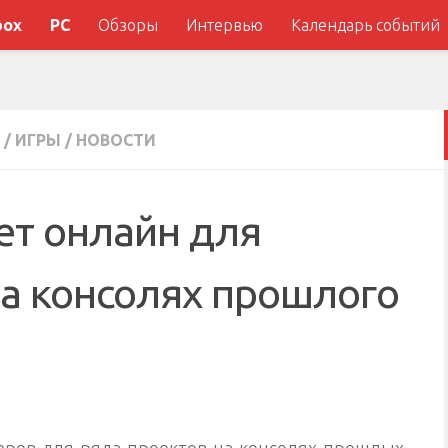
box
PC
Обзоры
Интервью
Календарь событий
/
ИГРЫ
/
НОВОСТИ
ет онлайн для
на консолях прошлого