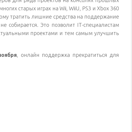
еров для ряда проектов на консолях прошлых
ногих старых играх на Wii, WiiU, PS3 и Xbox 360
тому тратить лишние средства на поддержание
не собирается. Это позволит IT-специалистам
актуальными проектами и тем самым улучшить
ноября
, онлайн поддержка прекратиться для