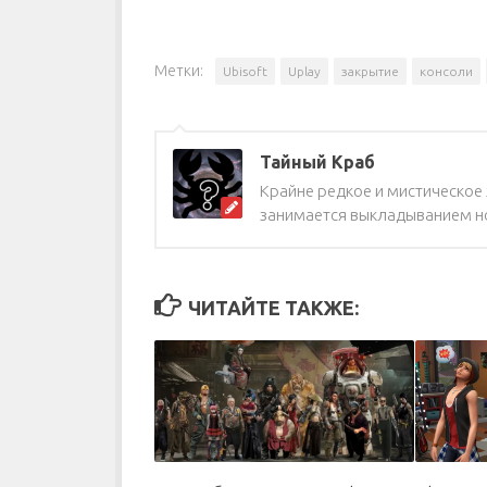
Метки:
Ubisoft
Uplay
закрытие
консоли
Тайный Краб
Крайне редкое и мистическое ж
занимается выкладыванием но
ЧИТАЙТЕ ТАКЖЕ: