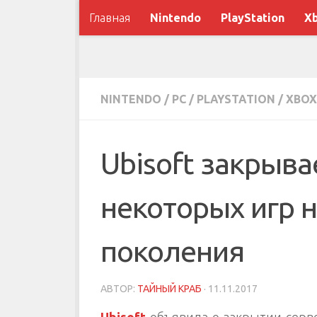
Главная
Nintendo
PlayStation
X
NINTENDO
/
PC
/
PLAYSTATION
/
XBOX
Ubisoft закрыва
некоторых игр 
поколения
АВТОР:
ТАЙНЫЙ КРАБ
·
11.11.2017