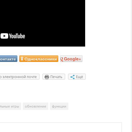
онтакте
Одноклассники
Google+
о электронной почте
Печать
Ещё
льные игры
обновление
функции