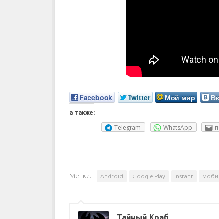
Facebook
Twitter
Мой мир
Вк
а также:
Telegram
WhatsApp
п
Метки:
Android
Google Play
Instant
моби
Тайный Краб