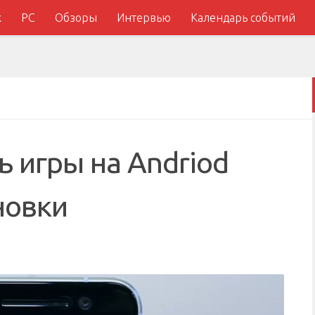
x
PC
Обзоры
Интервью
Календарь событий
ь игры на Andriod
новки