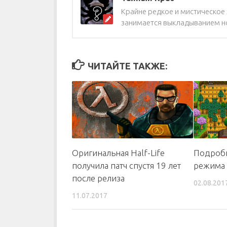
Крайне редкое и мистическое ж
занимается выкладыванием но
ЧИТАЙТЕ ТАКЖЕ:
Оригинальная Half-Life
Подробн
получила патч спустя 19 лет
режима 
после релиза
02.08.201
11.07.2017