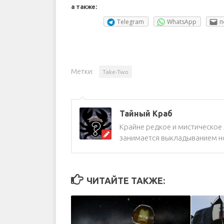
а также:
Telegram
WhatsApp
п
Метки:
Take-Two
Тайный Краб
Крайне редкое и мистическое ж
занимается выкладыванием но
ЧИТАЙТЕ ТАКЖЕ: