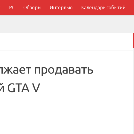
x
PC
Обзоры
Интервью
Календарь событий
лжает продавать
й GTA V