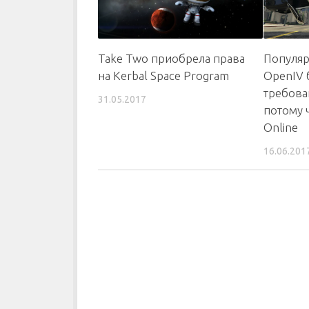
Take Two приобрела права
Популяр
на Kerbal Space Program
OpenIV 
требова
31.05.2017
потому 
Online
16.06.201