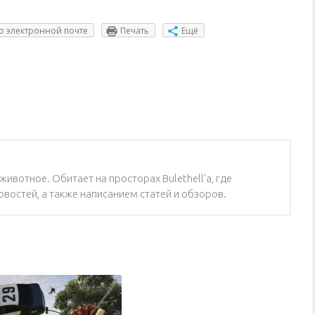
о электронной почте
Печать
Ещё
ивотное. Обитает на просторах Bulethell'a, где
востей, а также написанием статей и обзоров.