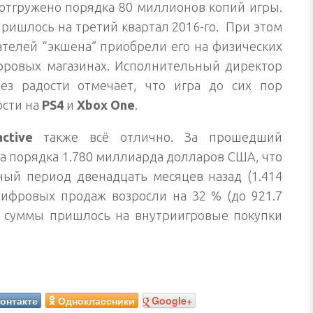
отгружено порядка 80 миллионов копий игры.
пришлось на третий квартал 2016-го. При этом
телей “экшена” приобрели его на физических
фровых магазинах. Исполнительный директор
ез радости отмечает, что игра до сих пор
ости на
PS4
и
Xbox One
.
active
также всё отлично. За прошедший
а порядка 1.780 миллиарда долларов США, что
ный период двенадцать месяцев назад (1.414
ифровых продаж возросли на 32 % (до 921.7
% суммы пришлось на внутриигровые покупки
онтакте
Одноклассники
Google+