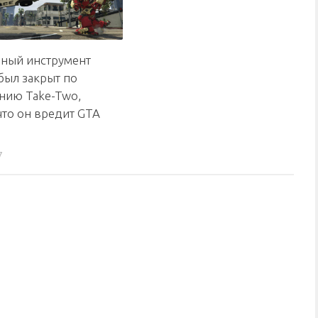
ный инструмент
был закрыт по
нию Take-Two,
что он вредит GTA
7