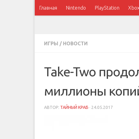
Главная
Nintendo
PlayStation
Xbo
ИГРЫ
/
НОВОСТИ
Take-Two продо
миллионы копи
АВТОР:
ТАЙНЫЙ КРАБ
·
24.05.2017