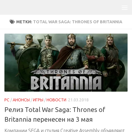
МЕТКИ:
TOTAL WAR SAGA: THRONES OF BRITANNIA
PC
/
АНОНСЫ
/
ИГРЫ
/
НОВОСТИ
21.03.2018
Релиз Total War Saga: Thrones of
Britannia перенесен на 3 мая
Компании SEGA и студия Creative Assembly объявляют