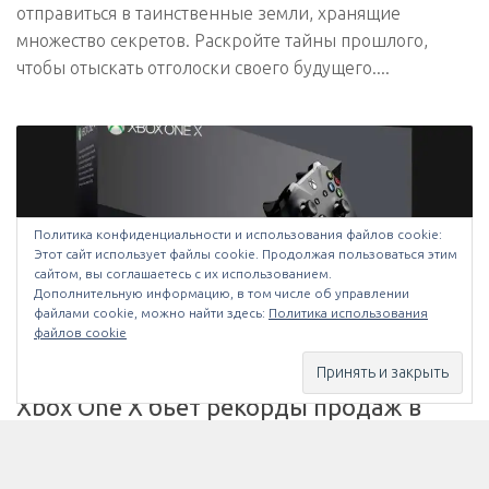
отправиться в таинственные земли, хранящие
множество секретов. Раскройте тайны прошлого,
чтобы отыскать отголоски своего будущего....
Политика конфиденциальности и использования файлов сookie:
Этот сайт использует файлы cookie. Продолжая пользоваться этим
сайтом, вы соглашаетесь с их использованием.
Дополнительную информацию, в том числе об управлении
файлами cookie, можно найти здесь:
Политика использования
файлов cookie
NINTENDO
/
PLAYSTATION
/
XBOX
/
ИГРЫ
/
НОВОСТИ
15.11.2017
Xbox One X бьёт рекорды продаж в
Японии – сводка от Media Create за
неделю