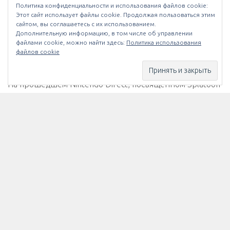
Политика конфиденциальности и использования файлов сookie:
Этот сайт использует файлы cookie. Продолжая пользоваться этим
сайтом, вы соглашаетесь с их использованием.
NINTENDO
/
ИГРЫ
/
НОВОСТИ
06.07.2017
Дополнительную информацию, в том числе об управлении
файлами cookie, можно найти здесь:
Политика использования
Сервис Nintendo Switch Online
файлов cookie
запустится 21-го июля
На прошедшем Nintendo Direct, посвящённом Splatoon
2, игрокам подробнее рассказали о сервисе Nintendo
Switch Online, а заодно объявили окончательную дату
его запуска. Установив для своих смартфонов
специальное приложение, пользователи наконец...
МЫ В INSTAGRAM