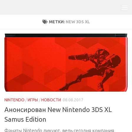
МЕТКИ:
NEW 3DS XL
NINTENDO
/
ИГРЫ
/
НОВОСТИ
08.08.2017
Анонсирован New Nintendo 3DS XL
Samus Edition
Фанаты Nintendo ликуют, ведь сегодня компания