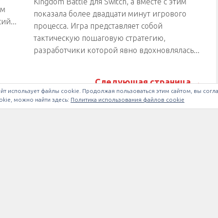
Kingdom Battle для Switch, а вместе с этим
ом
показала более двадцати минут игрового
ий...
процесса. Игра представляет собой
тактическую пошаговую стратегию,
разработчики которой явно вдохновлялась...
Следующая страница →
йт использует файлы cookie. Продолжая пользоваться этим сайтом, вы согл
kie, можно найти здесь:
Политика использования файлов cookie