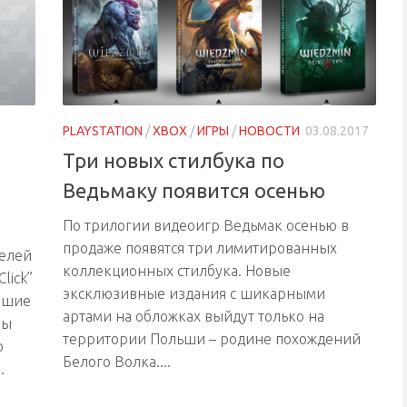
PLAYSTATION
/
XBOX
/
ИГРЫ
/
НОВОСТИ
03.08.2017
Три новых стилбука по
Ведьмаку появится осенью
По трилогии видеоигр Ведьмак осенью в
продаже появятся три лимитированных
телей
коллекционных стилбука. Новые
lick”
эксклюзивные издания с шикарными
ошие
артами на обложках выйдут только на
ры
территории Польши – родине похождений
ю
Белого Волка....
.