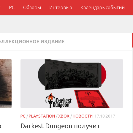
x
PC
Обзоры
Интервью
Календарь событий
ОЛЛЕКЦИОННОЕ ИЗДАНИЕ
PC
/
PLAYSTATION
/
XBOX
/
НОВОСТИ
17.10.2017
в
Darkest Dungeon получит