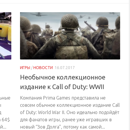
ИГРЫ
/
НОВОСТИ
16.07.2017
Необычное коллекционное
издание к Call of Duty: WWII
льные
Компания Prima Games представила не
ы
совсем обычное коллекционное издание Call
д
of Duty: World War II. Оно идеально подойдёт
а 64$
для фанатов игры, ранее уже игравших в
...
новый “Зов Долга”, потому как самой...