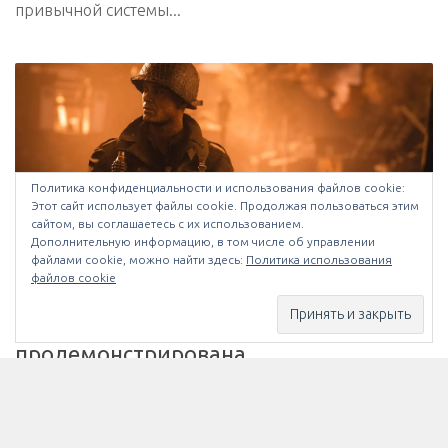
привычной системы...
Политика конфиденциальности и использования файлов сookie:
Этот сайт использует файлы cookie. Продолжая пользоваться этим
сайтом, вы соглашаетесь с их использованием.
Дополнительную информацию, в том числе об управлении
файлами cookie, можно найти здесь:
Политика использования
файлов cookie
ИГРЫ
/
НОВОСТИ
26.04.2017
Call of Duty: WWII официально
продемонстрирована
Activision официально анонсировали всему миру
новую часть своего популярнейшего франчайза – Call
of Duty: WWII. Благодаря этому появилось множество