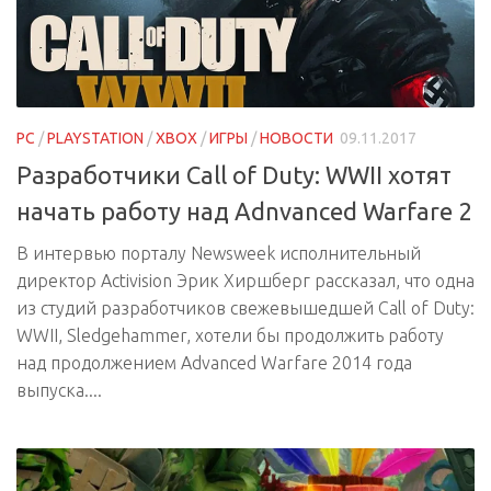
PC
/
PLAYSTATION
/
XBOX
/
ИГРЫ
/
НОВОСТИ
09.11.2017
Разработчики Call of Duty: WWII хотят
начать работу над Adnvanced Warfare 2
В интервью порталу Newsweek исполнительный
директор Activision Эрик Хиршберг рассказал, что одна
из студий разработчиков свежевышедшей Call of Duty:
WWII, Sledgehammer, хотели бы продолжить работу
над продолжением Advanced Warfare 2014 года
выпуска....