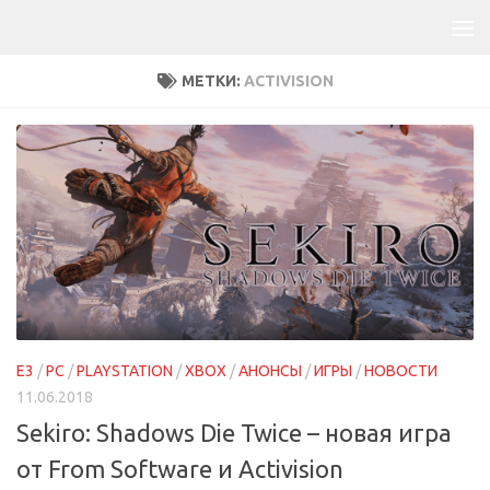
МЕТКИ:
ACTIVISION
E3
/
PC
/
PLAYSTATION
/
XBOX
/
АНОНСЫ
/
ИГРЫ
/
НОВОСТИ
11.06.2018
Sekiro: Shadows Die Twice – новая игра
от From Software и Activision