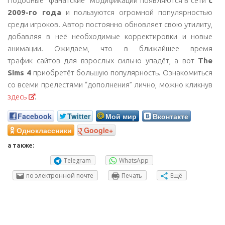
Подобные “фанатские” модификации появляются в сети
с
2009-го года
и пользуются огромной популярностью
среди игроков. Автор постоянно обновляет свою утилиту,
добавляя в неё необходимые корректировки и новые
анимации. Ожидаем, что в ближайшее время
трафик сайтов для взрослых сильно упадёт, а вот
The
Sims 4
приобретёт большую популярность. Ознакомиться
со всеми прелестями “дополнения” лично, можно кликнув
здесь
.
Facebook
Twitter
Мой мир
Вконтакте
Одноклассники
Google+
а также:
Telegram
WhatsApp
по электронной почте
Печать
Ещё