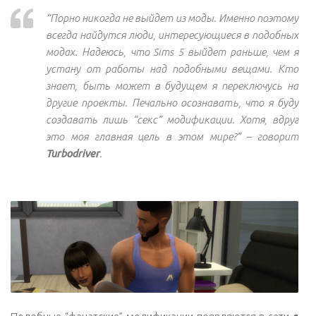
“Порно никогда не выйдет из моды. Именно поэтому
всегда найдутся люди, интересующиеся в подобных
модах. Надеюсь, что Sims 5 выйдет раньше, чем я
устану от работы над подобными вещами. Кто
знает, быть может в будущем я переключусь на
другие проекты. Печально осознавать, что я буду
создавать лишь “секс” модификации. Хотя, вдруг
это моя главная цель в этом мире?” – говорит
Turbodriver
.