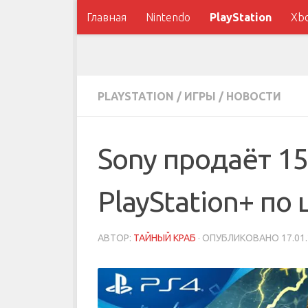
Главная
Nintendo
PlayStation
Xb
PLAYSTATION
/
ИГРЫ
/
НОВОСТИ
Sony продаёт 1
PlayStation+ по 
АВТОР:
ТАЙНЫЙ КРАБ
· ОПУБЛИКОВАНО
17.01