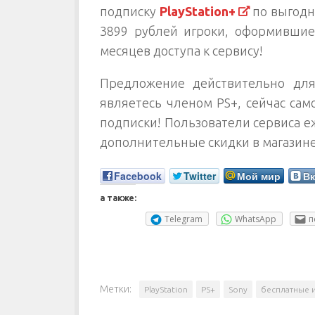
подписку
PlayStation+
по выгодно
3899 рублей игроки, оформившие
месяцев доступа к сервису!
Предложение действительно для
являетесь членом PS+, сейчас са
подписки! Пользователи сервиса е
дополнительные скидки в магазине 
Facebook
Twitter
Мой мир
Вк
а также:
Telegram
WhatsApp
п
Метки:
PlayStation
PS+
Sony
бесплатные 