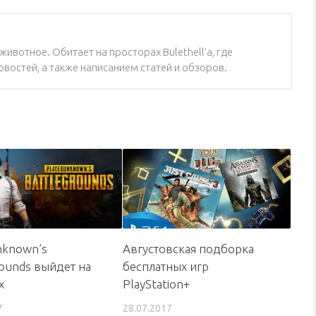
ивотное. Обитает на просторах Bulethell'a, где
востей, а также написанием статей и обзоров.
nknown’s
Августовская подборка
rounds выйдет на
бесплатных игр
х
PlayStation+
7
28.07.2017