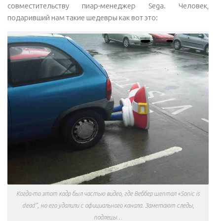
совместительству пиар-менеджер Sega. Человек,
подаривший нам такие шедевры как вот это:
Когда-то этот кадр был частью видео, где Веббер шептал «Sonic is
dead”, но его удалили с официального канала. Заметают следы,
подлецы…