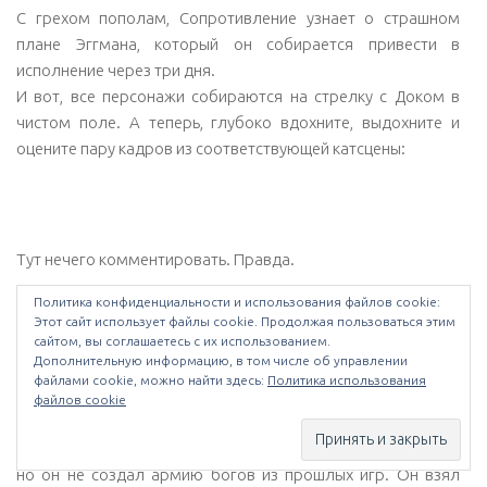
характером». Ну ничего, никто же не запомнил этой фразы.
Политика конфиденциальности и использования файлов сookie:
После успешного спасения Модерн Соника начинается
Этот сайт использует файлы cookie. Продолжая пользоваться этим
какое-то непонятное метание от точки к точке. Герои не
сайтом, вы соглашаетесь с их использованием.
Дополнительную информацию, в том числе об управлении
пытаются ничего продумать, они же всегда могут ещё пару
файлами cookie, можно найти здесь:
Политика использования
раз проникнуть на самую защищённую военную базу в
файлов cookie
мире и всё в таком духе. Особенно радуют регулярные
полеты в космос на Эгг Смерти.