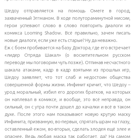
Шедоу отправляется на помощь Омеге в город,
захваченный Эггманом. В ходе полутораминутной миссии,
герои успевают слово в слово повторить диалоги из
комикса Looming Shadow. Всё правильно, зачем писать
новые диалоги, если уже есть старые? Ну да неважно.
Ёж с боем пробивается на базу Доктора, где его встречает
«лидер Отряда Шакал» (о восхитительном русском
переводе мы поговорим чуть позже). Отпинав несчастного
шакала атаками, кадр в кадр взятыми из прошлых игр,
Шедоу заявляет, что тот слаб и недостоин общества
совершенной формы жизни. Инфинит кричит, что Шедоу –
урод моральный, избил его дорогих братков, на которых
он наплевал в комиксе, и вообще, это всё неправда, он
сильный, он с утра почти дошел до качалки и всё в таком
духе. После этого нам показывают новую крутую маску
Инфинита, призванную, во-первых, спрятать шрам на глазу,
оставленный ежом, во-вторых, сделать злодея ещё злее и
опаснее. Ведь любая маска так работает, да? На самом