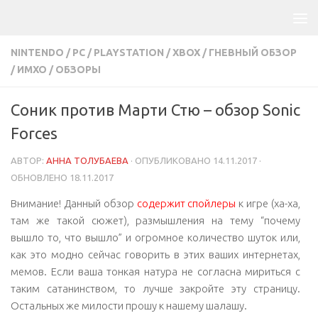
NINTENDO
/
PC
/
PLAYSTATION
/
XBOX
/
ГНЕВНЫЙ ОБЗОР
/
ИМХО
/
ОБЗОРЫ
Соник против Марти Стю – обзор Sonic
Forces
АВТОР:
АННА ТОЛУБАЕВА
· ОПУБЛИКОВАНО
14.11.2017
·
ОБНОВЛЕНО
18.11.2017
Внимание! Данный обзор
содержит
спойлеры
к игре (ха-ха,
там же такой сюжет), размышления на тему “почему
вышло то, что вышло” и огромное количество шуток или,
как это модно сейчас говорить в этих ваших интернетах,
мемов. Если ваша тонкая натура не согласна мириться с
таким сатанинством, то лучше закройте эту страницу.
Остальных же милости прошу к нашему шалашу.