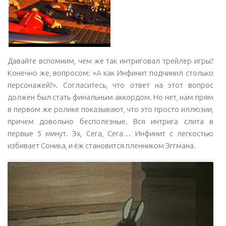
события в горящем городе Парк Авеню. Но на помощь
несчастным мобианцам приходит Соник.
Давайте вспомним, чем же так интриговал трейлер игры?
Конечно же, вопросом: «А как Инфинит подчинил столько
персонажей?». Согласитесь, что ответ на этот вопрос
должен был стать финальным аккордом. Но нет, нам прям
в первом же ролике показывают, что это просто иллюзии,
причем довольно бесполезные. Вся интрига слита в
первые 5 минут. Эх, Сега, Сега… Инфинит с легкостью
избивает Соника, и ёж становится пленником Эггмана.