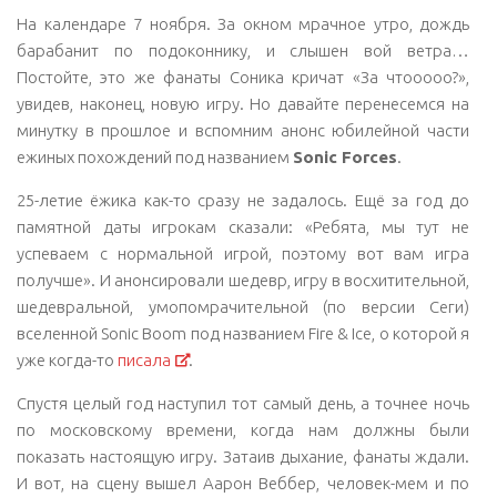
На календаре 7 ноября. За окном мрачное утро, дождь
барабанит по подоконнику, и слышен вой ветра…
Постойте, это же фанаты Соника кричат «За чтооооо?»,
увидев, наконец, новую игру. Но давайте перенесемся на
минутку в прошлое и вспомним анонс юбилейной части
ежиных похождений под названием
Sonic Forces
.
25-летие ёжика как-то сразу не задалось. Ещё за год до
памятной даты игрокам сказали: «Ребята, мы тут не
успеваем с нормальной игрой, поэтому вот вам игра
получше». И анонсировали шедевр, игру в восхитительной,
шедевральной, умопомрачительной (по версии Сеги)
вселенной Sonic Boom под названием Fire & Ice, о которой я
уже когда-то
писала
.
Спустя целый год наступил тот самый день, а точнее ночь
по московскому времени, когда нам должны были
показать настоящую игру. Затаив дыхание, фанаты ждали.
И вот, на сцену вышел Аарон Веббер, человек-мем и по