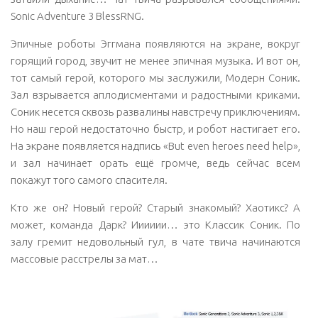
Sonic Adventure 3 BlessRNG.
Эпичные роботы Эггмана появляются на экране, вокруг
горящий город, звучит не менее эпичная музыка. И вот он,
тот самый герой, которого мы заслужили, Модерн Соник.
Зал взрывается аплодисментами и радостными криками.
Соник несется сквозь развалины навстречу приключениям.
Но наш герой недостаточно быстр, и робот настигает его.
На экране появляется надпись «But even heroes need help»,
и зал начинает орать ещё громче, ведь сейчас всем
покажут того самого спасителя.
Кто же он? Новый герой? Старый знакомый? Хаотикс? А
может, команда Дарк? Ииииии… это Классик Соник. По
залу гремит недовольный гул, в чате твича начинаются
массовые расстрелы за мат…