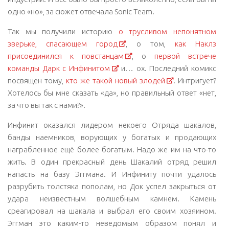
одно «но», за сюжет отвечала Sonic Team.
Так мы получили историю
о трусливом непонятном
зверьке, спасающем город
, о том,
как Наклз
присоединился к повстанцам
, о
первой встрече
команды Дарк с Инфинитом
и… ох. Последний комикс
посвящен тому,
кто же такой новый злодей
. Интригует?
Хотелось бы мне сказать «да», но правильный ответ «нет,
за что вы так с нами?».
Инфинит оказался лидером некоего Отряда шакалов,
банды наемников, ворующих у богатых и продающих
награбленное ещё более богатым. Надо же им на что-то
жить. В один прекрасный день Шакалий отряд решил
напасть на базу Эггмана. И Инфиниту почти удалось
разрубить толстяка пополам, но Док успел закрыться от
удара неизвестным волшебным камнем. Камень
среагировал на шакала и выбрал его своим хозяином.
Эггман это каким-то неведомым образом понял и