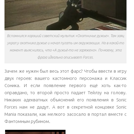
Вспомнился хороший советский мультик «Охотничье ружье». Там заяц
украл у охотника ружье и начал пугать им окружающих. Но в какой-то
момент выяснилось, что «А ружьё-то не заряжено». По-моему, эта
фраза идеально описывает Forces.
Зачем же нужен был весь этот фарс? Чтобы ввести в игру
двух героев: вашего кастомного персонажа и Классик
Соника. И если появление первого ещё хоть как-то
оправдано, то второй просто падает Тейлзу на голову.
Никаких адекватных объяснений его появления в Sonic