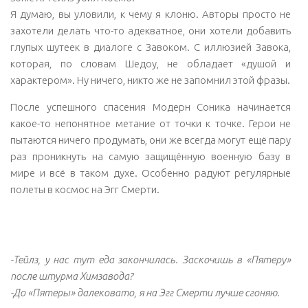
Именно так выглядит ёж, которого пытали. Пытали. К
сожалению, многоуважаемым сценаристам неизвестно
значение этого слова.
«Ой, да это же игра для детей, там не должно быть
жестокости!»
Небольшой экскурс в историю серии:
Sonic Adventure: Пачакамак был убит Хаосом.
Sonic Adventure 2: Солдат G.U.N. застрелил Марию, а её
деда, профессора Джеральда, казнили в тюрьме.
Sonic X: Тейлз убил Космо.
Я думаю, вы уловили, к чему я клоню. Авторы просто не
захотели делать что-то адекватное, они хотели добавить
глупых шутеек в диалоге с Завоком. С иллюзией Завока,
которая, по словам Шедоу, не обладает «душой и