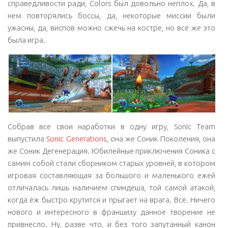
справедливости ради, Colors был довольно неплох. Да, в
нем повторялись боссы, да, некоторые миссии были
ужасны, да, виспов можно сжечь на костре, но всё же это
была игра.
Собрав все свои наработки в одну игру, Sonic Team
выпустила
Sonic Generations
, она же Соник Поколения, она
же Соник Дегенерация. Юбилейные приключения Соника с
самим собой стали сборником старых уровней, в котором
игровая составляющая за большого и маленького ежей
отличалась лишь наличием спиндеша, той самой атакой,
когда ёж быстро крутится и прыгает на врага. Всё. Ничего
нового и интересного в франшизу данное творение не
привнесло. Ну, разве что, и без того запутанный канон