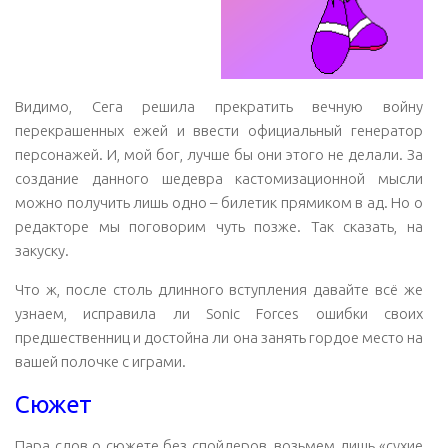
Видимо, Сега решила прекратить вечную войну
перекрашенных ежей и ввести официальный генератор
персонажей. И, мой бог, лучше бы они этого не делали. За
создание данного шедевра кастомизационной мысли
можно получить лишь одно – билетик прямиком в ад. Но о
редакторе мы поговорим чуть позже. Так сказать, на
закуску.
Что ж, после столь длинного вступления давайте всё же
узнаем, исправила ли Sonic Forces ошибки своих
предшественниц и достойна ли она занять гордое место на
вашей полочке с играми.
Сюжет
Пара слов о сюжете без спойлеров, возьмем лишь «сухие