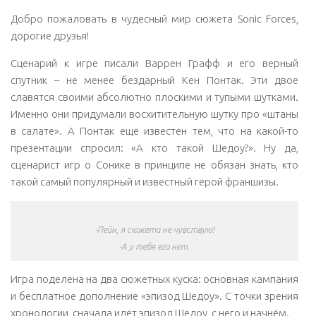
Добро пожаловать в чудесный мир сюжета Sonic Forces,
дорогие друзья!
Сценарий к игре писали Варрен Графф и его верный
спутник – не менее бездарный Кен Понтак. Эти двое
славятся своими абсолютно плоскими и тупыми шутками.
Именно они придумали восхитительную шутку про «штаны
в салате». А Понтак ещё известен тем, что на какой-то
презентации спросил: «А кто такой Шедоу?». Ну да,
сценарист игр о Сонике в принципе не обязан знать, кто
такой самый популярный и известный герой франшизы.
-Пейн, я сюжета не чувствую!
-А у тебя его нет.
Игра поделена на два сюжетных куска: основная кампания
и бесплатное дополнение «эпизод Шедоу». С точки зрения
хронологии, сначала идёт эпизод Шедоу, с него и начнём.