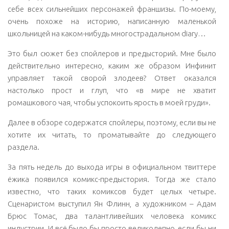
себе всех сильнейших персонажей франшизы. По-моему,
очень похоже на историю, написанную маленькой
школьницей на каком-нибудь многострадальном diary…
Это был сюжет без спойлеров и предысторий. Мне было
действительно интересно, каким же образом Инфинит
управляет такой сворой злодеев? Ответ оказался
настолько прост и глуп, что «в мире не хватит
ромашкового чая, чтобы успокоить ярость в моей груди».
Далее в обзоре содержатся спойлеры, поэтому, если вы не
хотите их читать, то проматывайте до следующего
раздела.
За пять недель до выхода игры в официальном твиттере
ёжика появился комикс-предыстория. Тогда же стало
известно, что таких комиксов будет целых четыре.
Сценаристом выступил Ян Флинн, а художником – Адам
Брюс Томас, два талантливейших человека комикс
индустрии. И всё было бы просто великолепно, если бы ни