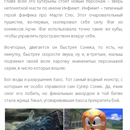
главе всей это кутерьмы стоит новый персонаж – зверь
непонятной масти по имени Инфинит. Инфинит – типичный
герой фанфика про Марти Стю. Этот очаровательный
пушистик, во-первых, скопировал себе силу Фаг из
комиксов Арчи. Фаг использовала точно такие же кубы,
чтобы управлять пространством вокруг себя.
Во-вторых, двигается он быстрее Соника, то есть, на
минутку, быстрее скорости звука, ну и, в-третьих, малыш
подчинил своей воле парочку знаменитых персонажей
серии, в число которых вошли:
Бог воды и разрушения Хаос. Тот самый водный монстр, с
которым не особо справился сам Супер Соник. Да, ёжик
смог его побить, но финальным аккордом в той битве
стала жрица Тикал, уговаривавшая Хаоса прекратить бой.