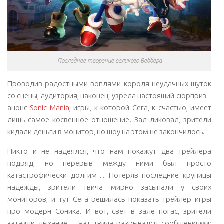
Последнее творение великого Веббера
Проводив радостными воплями короля неудачных шуток
со сцены, аудитория, наконец, узрела настоящий сюрприз –
анонс
Sonic Mania
, игры, к которой Сега, к счастью, имеет
лишь самое косвенное отношение. Зал ликовал, зрители
кидали деньги в монитор, но шоу на этом не закончилось.
Никто и не надеялся, что нам покажут два трейлера
подряд, но перерыв между ними был просто
катастрофически долгим… Потеряв последние крупицы
надежды, зрители твича мирно засыпали у своих
мониторов, и тут Сега решилась показать трейлер игры
про модерн Соника. И вот, свет в зале погас, зрители
затаили дыхание… Чат твича разрывался сообщениями: