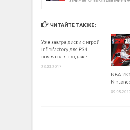
занимается выкладыванием но
ЧИТАЙТЕ ТАКЖЕ:
Уже завтра диски с игрой
Infinifactory для PS4
появятся в продаже
28.03.2017
NBA 2K1
Nintend
09.05.201