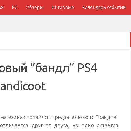
ox
PC
Обзоры
Интервью
Календарь событий
новый “бандл” PS4
Bandicoot
магазинах появился предзаказ нового “бандла”
отличается друг от друга, но одно остаётся