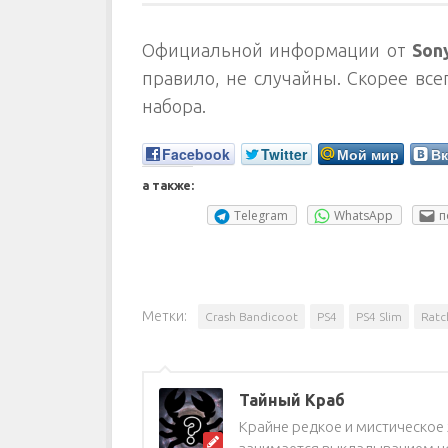
Официальной информации от
Son
правило, не случайны. Скорее все
набора.
Facebook
Twitter
Мой мир
Вк
а также:
Telegram
WhatsApp
п
Метки:
Crash Bandicoot
PS4
PS4 Slim
Ratc
Тайный Краб
Крайне редкое и мистическое ж