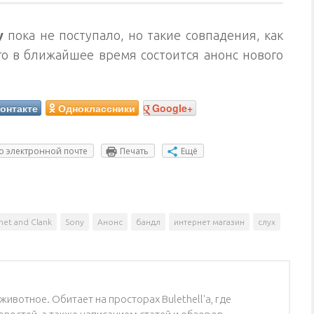
y
пока не поступало, но такие совпадения, как
го в ближайшее время состоится анонс нового
онтакте
Одноклассники
Google+
о электронной почте
Печать
Ещё
het and Clank
Sony
Анонс
бандл
интернет магазин
слух
ивотное. Обитает на просторах Bulethell'a, где