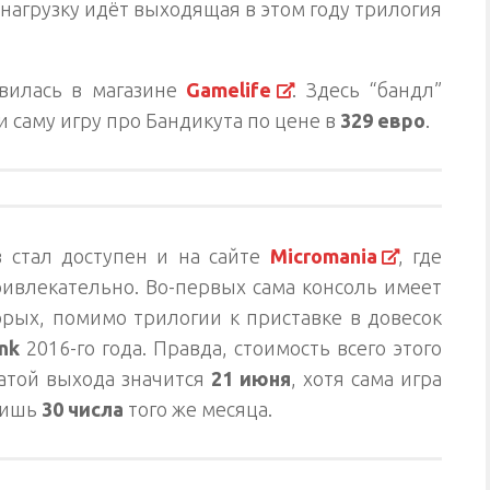
нагрузку идёт выходящая в этом году трилогия
явилась в магазине
Gamelife
. Здесь “бандл”
и саму игру про Бандикута по цене в
329 евро
.
з стал доступен и на сайте
Micromania
, где
ривлекательно. Во-первых сама консоль имеет
торых, помимо трилогии к приставке в довесок
nk
2016-го года. Правда, стоимость всего этого
Датой выхода значится
21 июня
, хотя сама игра
лишь
30 числа
того же месяца.