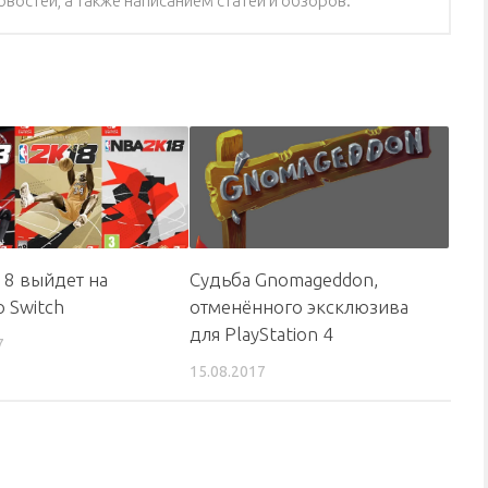
востей, а также написанием статей и обзоров.
8 выйдет на
Судьба Gnomageddon,
o Switch
отменённого эксклюзива
для PlayStation 4
7
15.08.2017